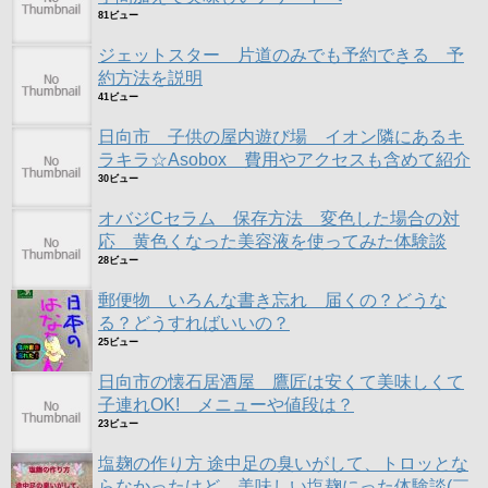
81ビュー
ジェットスター 片道のみでも予約できる 予
約方法を説明
41ビュー
日向市 子供の屋内遊び場 イオン隣にあるキ
ラキラ☆Asobox 費用やアクセスも含めて紹介
30ビュー
オバジCセラム 保存方法 変色した場合の対
応 黄色くなった美容液を使ってみた体験談
28ビュー
郵便物 いろんな書き忘れ 届くの？どうな
る？どうすればいいの？
25ビュー
日向市の懐石居酒屋 鷹匠は安くて美味しくて
子連れOK! メニューや値段は？
23ビュー
塩麹の作り方 途中足の臭いがして、トロッとな
らなかったけど、美味しい塩麹にった体験談(￣