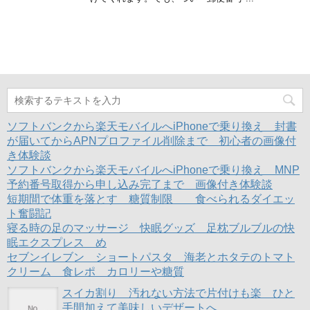
ソフトバンクから楽天モバイルへiPhoneで乗り換え 封書
が届いてからAPNプロファイル削除まで 初心者の画像付
き体験談
ソフトバンクから楽天モバイルへiPhoneで乗り換え MNP
予約番号取得から申し込み完了まで 画像付き体験談
短期間で体重を落とす 糖質制限 食べられるダイエッ
ト奮闘記
寝る時の足のマッサージ 快眠グッズ 足枕ブルブルの快
眠エクスプレス め
セブンイレブン ショートパスタ 海老とホタテのトマト
クリーム 食レポ カロリーや糖質
スイカ割り 汚れない方法で片付けも楽 ひと
手間加えて美味しいデザートへ