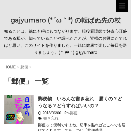
gajyumaro (*´ω｀*) の転ばぬ先の杖
知ることは、徳にも得にもつながります。現役看護師で好奇心旺盛
である私が、知っていることや調べたことが、皆様のお役にたてれ
ばと思い、このサイトを作りました。一緒に健康で楽しい毎日を送
りましょう。( *´艸｀) gajyumaro
HOME
>
郵便
>
「郵便」 一覧
郵便物 いろんな書き忘れ 届くの？ど
うなる？どうすればいいの？
2018/06/06
-
郵便
書き忘れ
郵便って便利ですよね。切手を貼ればどこへでも届
けてくれます。でも、つい「郵便番号 ...