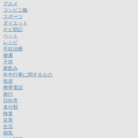
グルメ
コンビニ飯
スポーツ
ダイエット
チビ助記
ペット
レシピ
不妊治療
健康
子供
家飲み
年中行事に関するもの
投資
携帯電話
旅行
日向市
未分類
検査
災害
生活
病気