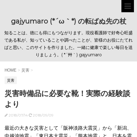
gajyumaro (*´ω｀*) の転ばぬ先の杖
知ることは、徳にも得にもつながります。現役看護師で好奇心旺盛
である私が、知っていることや調べたことが、皆様のお役にたてれ
ばと思い、このサイトを作りました。一緒に健康で楽しい毎日を送
りましょう。( *´艸｀) gajyumaro
HOME
>
災害
>
災害
災害時備品に必要な靴！実際の経験談
より
2018/07/14
2018/09/09
最近の大きな災害として「阪神淡路大震災」から「新潟、
中越沖地震」「東日本大震災」「熊本地震」と、日本を震