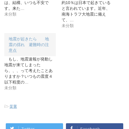
新
ッ
新
は、結構、いつも不安で
約10％は日本で起きている
し
ク
し
す。来た…
と言われています。近年、
い
し
い
ウ
て
ウ
未分類
南海トラフ大地震に備え
ィ
く
ィ
ン
だ
ン
て、…
ド
さ
ド
未分類
ウ
い
ウ
で
(
で
開
新
開
き
し
き
地震が起きたら 地
ま
い
ま
す
ウ
す
震の揺れ 避難時の注
)
ィ
)
ン
意点
ド
ウ
もし、地震速報が発動し
で
開
地震が来てしまった
き
ら、、、って考えたことあ
ま
す
りますか？いつもの震度４
)
以下程度の…
未分類
-
災害
Twitter
Facebook