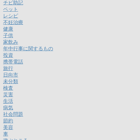
チビ助記
ペット
レシピ
不妊治療
健康
子供
家飲み
年中行事に関するもの
投資
携帯電話
旅行
日向市
未分類
検査
災害
生活
病気
社会問題
節約
美容
車