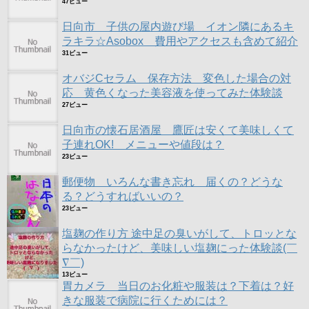
47ビュー
日向市 子供の屋内遊び場 イオン隣にあるキ
ラキラ☆Asobox 費用やアクセスも含めて紹介
31ビュー
オバジCセラム 保存方法 変色した場合の対
応 黄色くなった美容液を使ってみた体験談
27ビュー
日向市の懐石居酒屋 鷹匠は安くて美味しくて
子連れOK! メニューや値段は？
23ビュー
郵便物 いろんな書き忘れ 届くの？どうな
る？どうすればいいの？
23ビュー
塩麹の作り方 途中足の臭いがして、トロッとな
らなかったけど、美味しい塩麹にった体験談(￣
∇￣)
13ビュー
胃カメラ 当日のお化粧や服装は？下着は？好
きな服装で病院に行くためには？