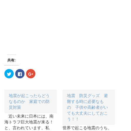
共有:
ク
F
ク
リ
a
リ
ッ
c
ッ
ク
e
ク
し
b
し
て
o
て
T
o
G
地震が起こったらどう
地震 防災グッズ 避
w
k
o
i
で
o
なるのか 家庭での防
難する時に必要なも
t
共
g
災対策
の 子供や高齢者がい
t
有
l
e
す
e
ても大丈夫にしておこ
r
る
+
近い未来に日本には、南
で
に
で
う！！
海トラフ巨大地震が来る！
共
は
共
有
ク
有
と、言われています。私
世界で起こる地震のうち、
(
リ
(