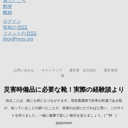
遊ぶところ
郵便
離婚
ログイン
投稿の
RSS
コメントの
RSS
WordPress.org
お問い合わせ
サイトマップ
運営者 自己紹介
運営者情
報
災害時備品に必要な靴！実際の経験談より
知ることは、徳にも得にもつながります。現役看護師で好奇心旺盛である私
が、知っていることや調べたことが、皆様のお役にたてればと思い、このサイ
トを作りました。一緒に健康で楽しい毎日を送りましょう。( *´艸｀)
gajyumaro