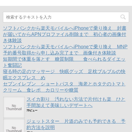
共
は
共
開
有
ク
有
き
(
リ
(
ま
新
ッ
新
す
し
ク
し
)
い
し
い
ウ
て
ウ
ィ
く
ィ
ソフトバンクから楽天モバイルへiPhoneで乗り換え 封書
ン
だ
ン
ド
さ
ド
が届いてからAPNプロファイル削除まで 初心者の画像付
ウ
い
ウ
き体験談
で
(
で
開
新
開
ソフトバンクから楽天モバイルへiPhoneで乗り換え MNP
き
し
き
ま
い
ま
予約番号取得から申し込み完了まで 画像付き体験談
す
ウ
す
)
ィ
)
短期間で体重を落とす 糖質制限 食べられるダイエッ
ン
ト奮闘記
ド
ウ
寝る時の足のマッサージ 快眠グッズ 足枕ブルブルの快
で
開
眠エクスプレス め
き
ま
セブンイレブン ショートパスタ 海老とホタテのトマト
す
クリーム 食レポ カロリーや糖質
)
スイカ割り 汚れない方法で片付けも楽 ひと
手間加えて美味しいデザートへ
79ビュー
ジェットスター 片道のみでも予約できる 予
約方法を説明