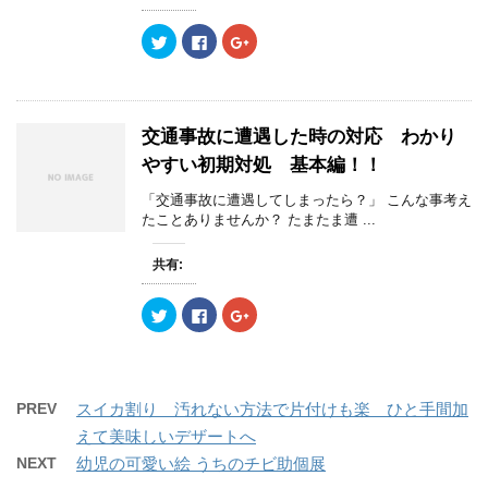
ク
F
ク
リ
a
リ
ッ
c
ッ
ク
e
ク
し
b
し
て
o
て
T
o
G
w
k
o
交通事故に遭遇した時の対応 わかり
i
で
o
t
共
g
やすい初期対処 基本編！！
t
有
l
e
す
e
r
る
+
「交通事故に遭遇してしまったら？」 こんな事考え
で
に
で
たことありませんか？ たまたま遭 ...
共
は
共
有
ク
有
(
リ
(
新
ッ
新
共有:
し
ク
し
い
し
い
ウ
て
ウ
ク
F
ク
ィ
く
ィ
リ
a
リ
ン
だ
ン
ッ
c
ッ
ド
さ
ド
ク
e
ク
ウ
い
ウ
し
b
し
で
(
で
て
o
て
開
新
開
T
o
G
き
し
き
w
k
o
ま
い
ま
PREV
スイカ割り 汚れない方法で片付けも楽 ひと手間加
i
で
o
す
ウ
す
t
共
g
)
ィ
)
えて美味しいデザートへ
t
有
l
ン
e
す
e
ド
NEXT
幼児の可愛い絵 うちのチビ助個展
r
る
+
ウ
で
に
で
で