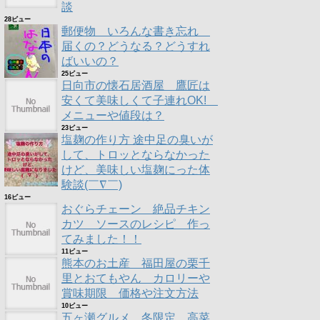
談
28ビュー
郵便物 いろんな書き忘れ
届くの？どうなる？どうすれ
ばいいの？
25ビュー
日向市の懐石居酒屋 鷹匠は
安くて美味しくて子連れOK!
メニューや値段は？
23ビュー
塩麹の作り方 途中足の臭いが
して、トロッとならなかった
けど、美味しい塩麹にった体
験談(￣∇￣)
16ビュー
おぐらチェーン 絶品チキン
カツ ソースのレシピ 作っ
てみました！！
11ビュー
熊本のお土産 福田屋の栗千
里とおてもやん カロリーや
賞味期限 価格や注文方法
10ビュー
五ヶ瀬グルメ 冬限定 高菜