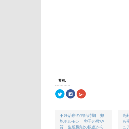
共有:
ク
F
ク
リ
a
リ
ッ
c
ッ
ク
e
ク
し
b
し
て
o
て
T
o
G
不妊治療の開始時期 卵
高
w
k
o
i
で
o
胞ホルモン 卵子の数や
も
t
共
g
質 生殖機能の観点から
ュ
t
有
l