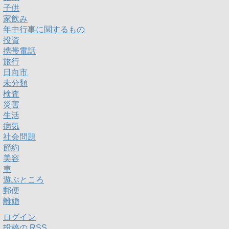
子供
家飲み
年中行事に関するもの
投資
携帯電話
旅行
日向市
未分類
検査
災害
生活
病気
社会問題
節約
美容
車
遊ぶところ
郵便
離婚
ログイン
投稿の
RSS