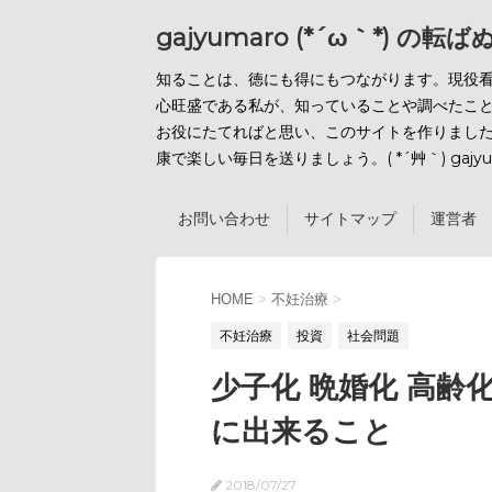
gajyumaro (*´ω｀*) の転
知ることは、徳にも得にもつながります。現役
心旺盛である私が、知っていることや調べたこ
お役にたてればと思い、このサイトを作りまし
康で楽しい毎日を送りましょう。( *´艸｀) gajyu
お問い合わせ
サイトマップ
運営者 
HOME
>
不妊治療
>
不妊治療
投資
社会問題
少子化 晩婚化 高
に出来ること
2018/07/27