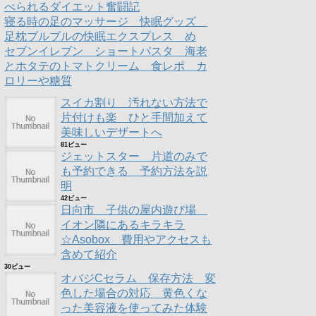
べられるダイエット奮闘記
寝る時の足のマッサージ 快眠グッズ
足枕ブルブルの快眠エクスプレス め
セブンイレブン ショートパスタ 海老
とホタテのトマトクリーム 食レポ カ
ロリーや糖質
スイカ割り 汚れない方法で
片付けも楽 ひと手間加えて
美味しいデザートへ
81ビュー
ジェットスター 片道のみで
も予約できる 予約方法を説
明
42ビュー
日向市 子供の屋内遊び場
イオン隣にあるキラキラ
☆Asobox 費用やアクセスも
含めて紹介
30ビュー
オバジCセラム 保存方法 変
色した場合の対応 黄色くな
った美容液を使ってみた体験