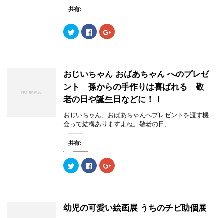
共有:
ク
F
ク
リ
a
リ
ッ
c
ッ
ク
e
ク
し
b
し
て
o
て
T
o
G
w
k
o
おじいちゃん おばあちゃん へのプレゼ
i
で
o
t
共
g
ント 孫からの手作りは喜ばれる 敬
t
有
l
e
す
e
老の日や誕生日などに！！
r
る
+
で
に
で
共
は
共
おじいちゃん、おばあちゃんへプレゼントを渡す機
有
ク
有
(
リ
(
会って結構ありますよね。敬老の日、 ...
新
ッ
新
し
ク
し
い
し
い
共有:
ウ
て
ウ
ィ
く
ィ
ン
だ
ン
ク
F
ク
ド
さ
ド
リ
a
リ
ウ
い
ウ
ッ
c
ッ
で
(
で
ク
e
ク
開
新
開
し
b
し
き
し
き
て
o
て
ま
い
ま
T
o
G
す
ウ
す
w
k
o
)
ィ
)
幼児の可愛い絵画展 うちのチビ助個展
i
で
o
ン
t
共
g
ド