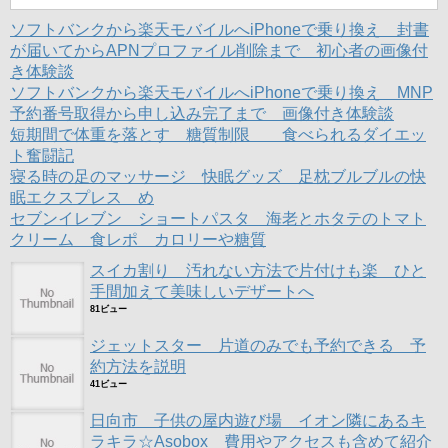
ン
だ
ン
ド
さ
ド
ソフトバンクから楽天モバイルへiPhoneで乗り換え 封書
ウ
い
ウ
で
(
で
が届いてからAPNプロファイル削除まで 初心者の画像付
開
新
開
き体験談
き
し
き
ま
い
ま
ソフトバンクから楽天モバイルへiPhoneで乗り換え MNP
す
ウ
す
)
ィ
)
予約番号取得から申し込み完了まで 画像付き体験談
ン
ド
短期間で体重を落とす 糖質制限 食べられるダイエッ
ウ
ト奮闘記
で
開
寝る時の足のマッサージ 快眠グッズ 足枕ブルブルの快
き
ま
眠エクスプレス め
す
)
セブンイレブン ショートパスタ 海老とホタテのトマト
クリーム 食レポ カロリーや糖質
スイカ割り 汚れない方法で片付けも楽 ひと
手間加えて美味しいデザートへ
81ビュー
ジェットスター 片道のみでも予約できる 予
約方法を説明
41ビュー
日向市 子供の屋内遊び場 イオン隣にあるキ
ラキラ☆Asobox 費用やアクセスも含めて紹介