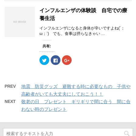
て
o
て
開
新
開
T
o
G
き
し
き
w
k
o
ま
い
ま
インフルエンザの体験談 自宅での療
i
で
o
す
ウ
す
t
共
g
)
ィ
)
養生活
t
有
l
ン
e
す
e
ド
r
る
+
ウ
インフルエンザになると身体が辛いですよね(´；
で
に
で
で
ω；`) でも、食事は摂らなきゃい ...
共
は
共
開
有
ク
有
き
(
リ
(
ま
新
ッ
新
す
共有:
し
ク
し
)
い
し
い
ウ
て
ウ
ク
F
ク
ィ
く
ィ
リ
a
リ
ン
だ
ン
ッ
c
ッ
ド
さ
ド
ク
e
ク
ウ
い
ウ
し
b
し
で
(
で
て
o
て
開
新
開
T
o
G
き
し
き
w
k
o
ま
い
ま
PREV
地震 防災グッズ 避難する時に必要なもの 子供や
i
で
o
す
ウ
す
t
共
g
)
ィ
)
高齢者がいても大丈夫にしておこう！！
t
有
l
ン
e
す
e
ド
NEXT
敬老の日 プレゼント ギリギリで間に合う 間に合
r
る
+
ウ
で
に
で
で
わない時のプレゼント
共
は
共
開
有
ク
有
き
(
リ
(
ま
新
ッ
新
す
し
ク
し
)
い
し
い
ウ
て
ウ
ィ
く
ィ