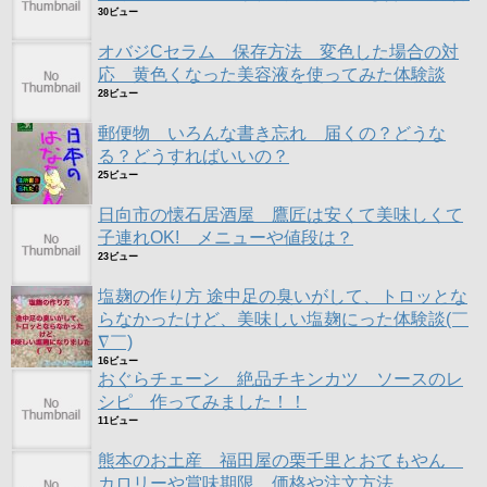
30ビュー
オバジCセラム 保存方法 変色した場合の対
応 黄色くなった美容液を使ってみた体験談
28ビュー
郵便物 いろんな書き忘れ 届くの？どうな
る？どうすればいいの？
25ビュー
日向市の懐石居酒屋 鷹匠は安くて美味しくて
子連れOK! メニューや値段は？
23ビュー
塩麹の作り方 途中足の臭いがして、トロッとな
らなかったけど、美味しい塩麹にった体験談(￣
∇￣)
16ビュー
おぐらチェーン 絶品チキンカツ ソースのレ
シピ 作ってみました！！
11ビュー
熊本のお土産 福田屋の栗千里とおてもやん
カロリーや賞味期限 価格や注文方法