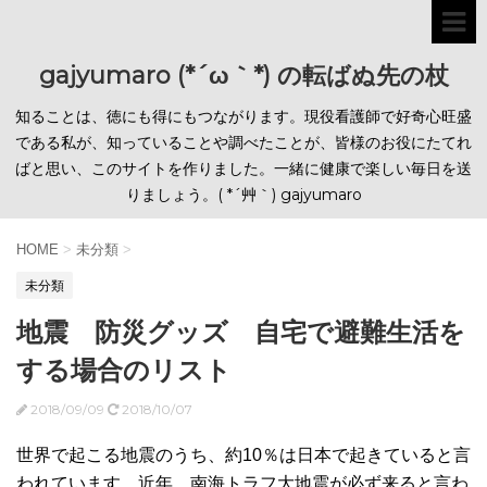
gajyumaro (*´ω｀*) の転ばぬ先の杖
知ることは、徳にも得にもつながります。現役看護師で好奇心旺盛
である私が、知っていることや調べたことが、皆様のお役にたてれ
ばと思い、このサイトを作りました。一緒に健康で楽しい毎日を送
りましょう。( *´艸｀) gajyumaro
HOME
>
未分類
>
未分類
地震 防災グッズ 自宅で避難生活を
する場合のリスト
2018/09/09
2018/10/07
世界で起こる地震のうち、約10％は日本で起きていると言
われています。近年、南海トラフ大地震が必ず来ると言わ