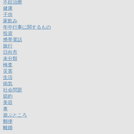
不妊治療
健康
子供
家飲み
年中行事に関するもの
投資
携帯電話
旅行
日向市
未分類
検査
災害
生活
病気
社会問題
節約
美容
車
遊ぶところ
郵便
離婚