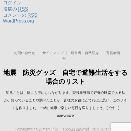
ログイン
投稿の
RSS
コメントの
RSS
WordPress.org
お問い合わせ
サイトマップ
運営者 自己紹介
運営者情
報
地震 防災グッズ 自宅で避難生活をする
場合のリスト
知ることは、徳にも得にもつながります。現役看護師で好奇心旺盛である私
が、知っていることや調べたことが、皆様のお役にたてればと思い、このサイ
トを作りました。一緒に健康で楽しい毎日を送りましょう。( *´艸｀)
gajyumaro
Copyright© gajyumaro (*´ω｀*) の転ばぬ先の杖 , 2026 All Rights