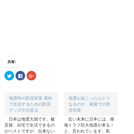
共有:
ク
F
ク
リ
a
リ
ッ
c
ッ
ク
e
ク
し
b
し
て
o
て
T
o
G
地震時の防災対策 屋外
地震が起こったらどう
w
k
o
i
で
o
で生活するための防災
なるのか 家庭での防
t
共
g
グッズや注意点
災対策
t
有
l
e
す
e
r
る
+
日本は地震大国です。被
近い未来に日本には、南
で
に
で
災後、自宅で生活できるの
海トラフ巨大地震が来る！
共
は
共
有
ク
有
がベストですが、出来ない
と、言われています。私
(
リ
(