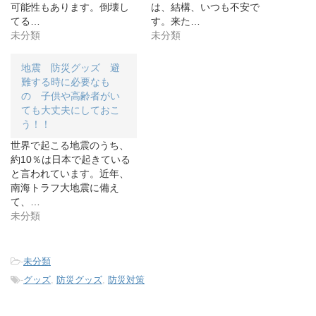
新
ッ
新
可能性もあります。倒壊し
は、結構、いつも不安で
し
ク
し
てる…
す。来た…
い
し
い
ウ
て
ウ
未分類
未分類
ィ
く
ィ
ン
だ
ン
ド
さ
ド
ウ
い
ウ
地震 防災グッズ 避
で
(
で
開
新
開
難する時に必要なも
き
し
き
の 子供や高齢者がい
ま
い
ま
す
ウ
す
ても大丈夫にしておこ
)
ィ
)
ン
う！！
ド
ウ
世界で起こる地震のうち、
で
開
約10％は日本で起きている
き
と言われています。近年、
ま
す
南海トラフ大地震に備え
)
て、…
未分類
-
未分類
-
グッズ
,
防災グッズ
,
防災対策