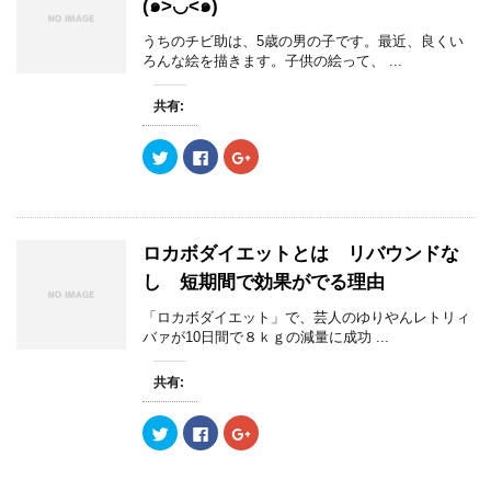
(๑>◡<๑)
t
有
l
ウ
e
す
e
で
r
る
+
開
うちのチビ助は、5歳の男の子です。最近、良くい
で
に
で
き
ろんな絵を描きます。子供の絵って、 ...
共
は
共
ま
有
ク
有
す
(
リ
(
)
新
ッ
新
共有:
し
ク
し
い
し
い
ウ
て
ウ
ク
F
ク
ィ
く
ィ
リ
a
リ
ン
だ
ン
ッ
c
ッ
ド
さ
ド
ク
e
ク
ウ
い
ウ
し
b
し
で
(
で
て
o
て
開
新
開
T
o
G
き
し
き
w
k
o
ま
い
ま
ロカボダイエットとは リバウンドな
i
で
o
す
ウ
す
t
共
g
)
ィ
)
し 短期間で効果がでる理由
t
有
l
ン
e
す
e
ド
r
る
+
ウ
「ロカボダイエット」で、芸人のゆりやんレトリィ
で
に
で
で
バァが10日間で８ｋｇの減量に成功 ...
共
は
共
開
有
ク
有
き
(
リ
(
ま
新
ッ
新
す
共有:
し
ク
し
)
い
し
い
ウ
て
ウ
ク
F
ク
ィ
く
ィ
リ
a
リ
ン
だ
ン
ッ
c
ッ
ド
さ
ド
ク
e
ク
ウ
い
ウ
し
b
し
で
(
で