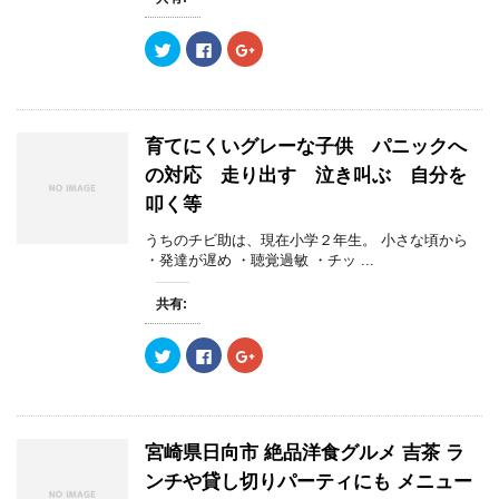
ク
F
ク
リ
a
リ
ッ
c
ッ
ク
e
ク
し
b
し
て
o
て
T
o
G
w
k
o
育てにくいグレーな子供 パニックへ
i
で
o
t
共
g
の対応 走り出す 泣き叫ぶ 自分を
t
有
l
e
す
e
叩く等
r
る
+
で
に
で
共
は
共
うちのチビ助は、現在小学２年生。 小さな頃から
有
ク
有
(
リ
(
・発達が遅め ・聴覚過敏 ・チッ ...
新
ッ
新
し
ク
し
い
し
い
共有:
ウ
て
ウ
ィ
く
ィ
ン
だ
ン
ク
F
ク
ド
さ
ド
リ
a
リ
ウ
い
ウ
ッ
c
ッ
で
(
で
ク
e
ク
開
新
開
し
b
し
き
し
き
て
o
て
ま
い
ま
T
o
G
す
ウ
す
w
k
o
)
ィ
)
宮崎県日向市 絶品洋食グルメ 吉茶 ラ
i
で
o
ン
t
共
g
ド
ンチや貸し切りパーティにも メニュー
t
有
l
ウ