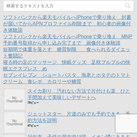
い
し
い
ウ
て
ウ
ィ
く
ィ
ン
だ
ン
ド
さ
ド
ソフトバンクから楽天モバイルへiPhoneで乗り換え 封書
ウ
い
ウ
で
(
で
が届いてからAPNプロファイル削除まで 初心者の画像付
開
新
開
き体験談
き
し
き
ま
い
ま
ソフトバンクから楽天モバイルへiPhoneで乗り換え MNP
す
ウ
す
)
ィ
)
予約番号取得から申し込み完了まで 画像付き体験談
ン
ド
短期間で体重を落とす 糖質制限 食べられるダイエッ
ウ
ト奮闘記
で
開
寝る時の足のマッサージ 快眠グッズ 足枕ブルブルの快
き
ま
眠エクスプレス め
す
)
セブンイレブン ショートパスタ 海老とホタテのトマト
クリーム 食レポ カロリーや糖質
スイカ割り 汚れない方法で片付けも楽 ひと
手間加えて美味しいデザートへ
79ビュー
ジェットスター 片道のみでも予約できる 予
約方法を説明
47ビュー
日向市 子供の屋内遊び場 イオン隣にあるキ