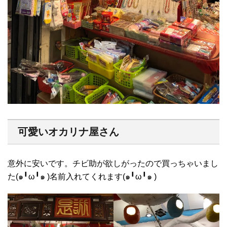
可愛いオカリナ屋さん
意外に安いです。チビ助が欲しがったので買っちゃいまし
た(๑╹ω╹๑ )名前入れてくれます(๑╹ω╹๑ )