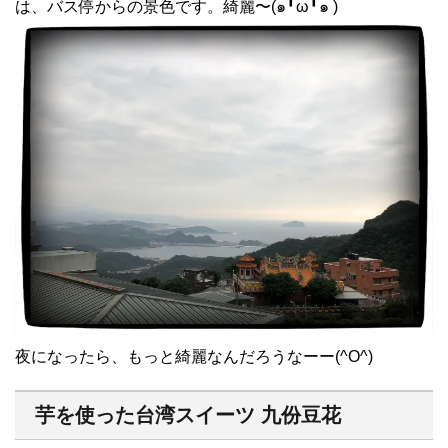
は、バス停からの景色です。綺麗〜(๑╹ω╹๑ )
夜になったら、もっと綺麗なんだろうなーー(^O^)
芋を使った台湾スイーツ 九份豆花