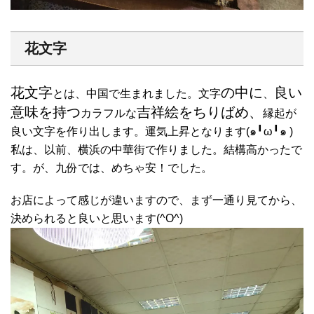
花文字
花文字
の中に
良い
とは、中国で生まれました。文字
、
意味を持つ
吉祥絵をちりばめ、
カラフルな
縁起が
良い文字を作り出します。運気上昇となります(๑╹ω╹๑ )
私は、以前、横浜の中華街で作りました。結構高かったで
す。が、九份では、めちゃ安！でした。
お店によって感じが違いますので、まず一通り見てから、
決められると良いと思います(^O^)