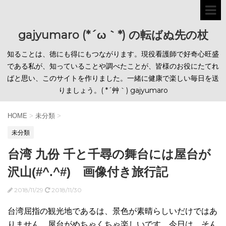
gajyumaro (*´ω｀*) の転ばぬ先の杖
知ることは、徳にも得にもつながります。現役看護師で好奇心旺盛
である私が、知っていることや調べたことが、皆様のお役にたてれ
ばと思い、このサイトを作りました。一緒に健康で楽しい毎日を送
りましょう。( *´艸｀) gajyumaro
HOME
>
未分類
>
未分類
台湾 九份 千と千尋の舞台には屋台が
沢山(#^.^#) 画像付き旅行記
2018/11/29
2018/11/30
台湾屈指の観光地であるは、景色が素晴らしいだけではあ
りません。屋台がめちゃくちゃ楽しいです。今日は、そん