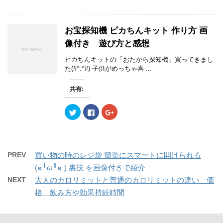
ク
e
ク
開
新
開
し
b
し
き
し
き
て
o
て
ま
い
ま
T
o
G
す
ウ
す
w
k
o
)
ィ
)
お宝探知機 ピカちんキット 作り方 画
i
で
o
ン
t
共
g
ド
像付き 遊び方と感想
t
有
l
ウ
e
す
e
で
r
る
+
開
ピカちんキットの「おたから探知機」買ってきまし
で
に
で
き
た(#^.^#) 子供がめっちゃ喜 ...
共
は
共
ま
有
ク
有
す
(
リ
(
)
新
ッ
新
共有:
し
ク
し
い
し
い
ウ
て
ウ
ク
F
ク
ィ
く
ィ
リ
a
リ
ン
だ
ン
ッ
c
ッ
ド
さ
ド
ク
e
ク
ウ
い
ウ
し
b
し
で
(
で
て
o
て
開
新
開
T
o
G
き
し
き
w
k
o
ま
い
ま
PREV
買い物の時のレジ袋 簡単にスマートに開けられる
i
で
o
す
ウ
す
t
共
g
)
ィ
)
(๑╹ω╹๑ ) 裏技 を画像付きで紹介
t
有
l
ン
e
す
e
ド
NEXT
大人のカロリミットと普通のカロリミットの違い 価
r
る
+
ウ
で
に
で
で
格 飲み方や効果持続時間
共
は
共
開
有
ク
有
き
(
リ
(
ま
新
ッ
新
す
し
ク
し
)