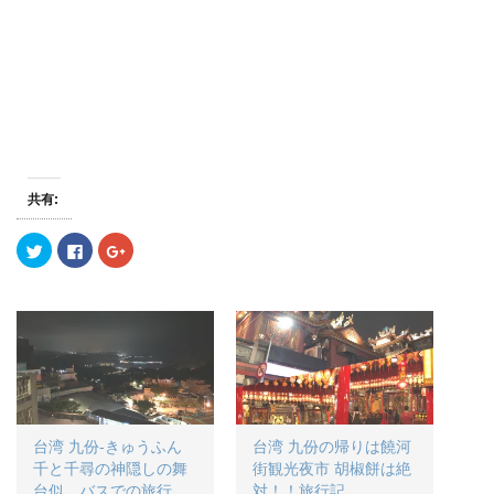
共有:
ク
F
ク
リ
a
リ
ッ
c
ッ
ク
e
ク
し
b
し
て
o
て
T
o
G
w
k
o
i
で
o
t
共
g
t
有
l
e
す
e
r
る
+
で
に
で
共
は
共
台湾 九份-きゅうふん
台湾 九份の帰りは饒河
有
ク
有
(
リ
(
千と千尋の神隠しの舞
街観光夜市 胡椒餅は絶
新
ッ
新
し
ク
し
台似 バスでの旅行
対！！旅行記