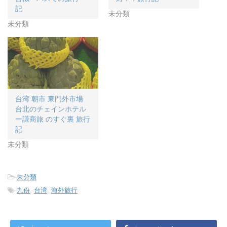
い
し
い
記
ウ
て
ウ
未分類
ィ
く
ィ
ン
だ
ン
未分類
ド
さ
ド
ウ
い
ウ
で
(
で
開
新
開
き
し
き
ま
い
ま
す
ウ
す
)
ィ
)
ン
ド
ウ
で
台湾 朝市 東門外市場
開
き
台北のチェインホテル
ま
す
ー謙商旅 のすぐ裏 旅行
)
記
未分類
-
未分類
-
九份
,
台湾
,
海外旅行