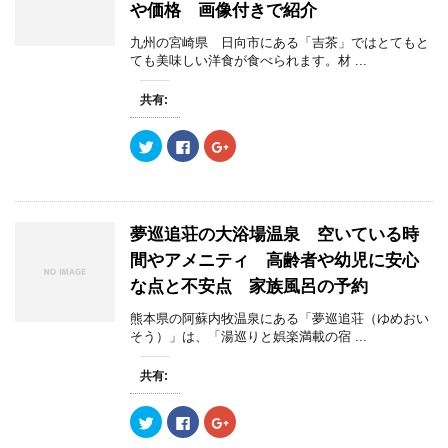
e
す
e
で
や価格 画像付きで紹介
r
る
+
開
で
に
で
き
共
は
共
ま
九州の宮崎県 日向市にある「吉茶」ではとてもと
有
ク
有
す
(
リ
(
ても美味しい洋食が食べられます。材 ...
)
新
ッ
新
し
ク
し
い
し
い
共有:
ウ
て
ウ
ィ
く
ィ
ン
だ
ン
ク
F
ク
ド
さ
ド
リ
a
リ
ウ
い
ウ
ッ
c
ッ
で
(
で
ク
e
ク
開
新
開
し
b
し
き
し
き
て
o
て
ま
い
ま
T
o
G
す
ウ
す
w
k
o
)
ィ
)
夢巡追荘の大浴場温泉 空いている時
i
で
o
ン
t
共
g
ド
間やアメニティ 高齢者や幼児に安心
t
有
l
ウ
e
す
e
で
な点と不安点 家族風呂の予約
r
る
+
開
で
に
で
き
共
は
共
ま
熊本県の阿蘇内牧温泉にある「夢巡追荘（ゆめおい
有
ク
有
す
(
リ
(
そう）」は、「湯巡りと娯楽満載の宿 ...
)
新
ッ
新
し
ク
し
い
し
い
共有:
ウ
て
ウ
ィ
く
ィ
ン
だ
ン
ク
F
ク
ド
さ
ド
リ
a
リ
ウ
い
ウ
ッ
c
ッ
で
(
で