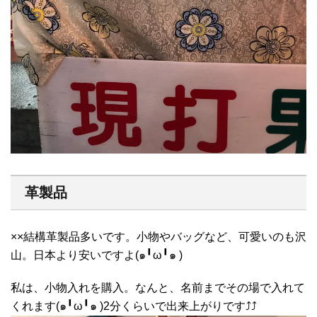
革製品
××結構革製品多いです。小物やバッグなど、可愛いのも沢
山。日本より安いですよ(๑╹ω╹๑ )
私は、小物入れを購入。なんと、名前までその場で入れて
くれます(๑╹ω╹๑ )2分くらいで出来上がりです⤴︎⤴︎