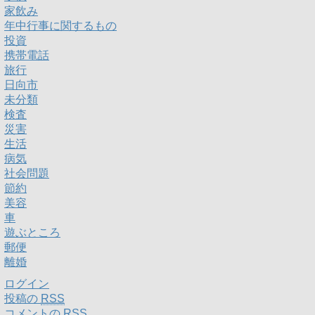
家飲み
年中行事に関するもの
投資
携帯電話
旅行
日向市
未分類
検査
災害
生活
病気
社会問題
節約
美容
車
遊ぶところ
郵便
離婚
ログイン
投稿の
RSS
コメントの
RSS