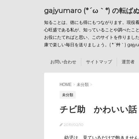
gajyumaro (*´ω｀*) の転
知ることは、徳にも得にもつながります。現役
心旺盛である私が、知っていることや調べたこ
お役にたてればと思い、このサイトを作りまし
康で楽しい毎日を送りましょう。( *´艸｀) gajyu
お問い合わせ
サイトマップ
運営者 
HOME
>
未分類
>
未分類
チビ助 かわいい
2019/02/10
幼児は、見ているだけで飽きません