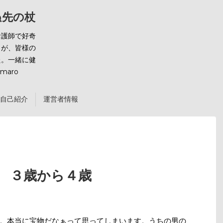
ばぬ先の杖
看護師で好奇
とが、皆様の
た。一緒に健
maro
自己紹介
運営者情報
話 ３歳から４歳
。本当に宝物だなぁって思ってしまいます。うちの男の