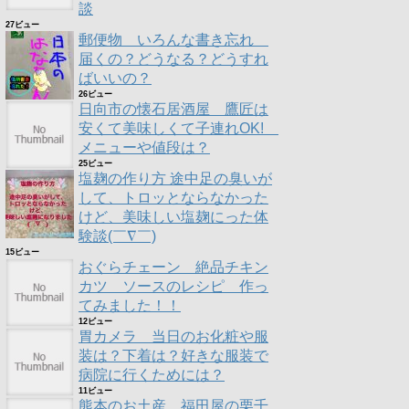
談
27ビュー
郵便物 いろんな書き忘れ
届くの？どうなる？どうすれ
ばいいの？
26ビュー
日向市の懐石居酒屋 鷹匠は
安くて美味しくて子連れOK!
メニューや値段は？
25ビュー
塩麹の作り方 途中足の臭いが
して、トロッとならなかった
けど、美味しい塩麹にった体
験談(￣∇￣)
15ビュー
おぐらチェーン 絶品チキン
カツ ソースのレシピ 作っ
てみました！！
12ビュー
胃カメラ 当日のお化粧や服
装は？下着は？好きな服装で
病院に行くためには？
11ビュー
熊本のお土産 福田屋の栗千