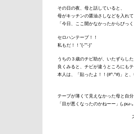
その日の夜、母と話していると、
母がキッチンの醤油さしなどを入れて
「今日、ここ開かなかったからびっく
セロハンテープ！！
私もだ！！"(-""-)"
うちの３歳のチビ助が、いたずらしたようです。
良くみると、チビが違うところにもテ
本人は、「貼ったよ！！(#^.^#)」
テープが薄くて見えなかった母と自分
「目が悪くなったのかねーー」(｡pω-