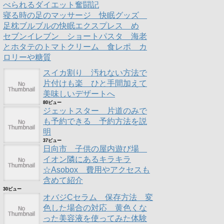
べられるダイエット奮闘記
寝る時の足のマッサージ 快眠グッズ
足枕ブルブルの快眠エクスプレス め
セブンイレブン ショートパスタ 海老
とホタテのトマトクリーム 食レポ カ
ロリーや糖質
スイカ割り 汚れない方法で
片付けも楽 ひと手間加えて
美味しいデザートへ
80ビュー
ジェットスター 片道のみで
も予約できる 予約方法を説
明
37ビュー
日向市 子供の屋内遊び場
イオン隣にあるキラキラ
☆Asobox 費用やアクセスも
含めて紹介
30ビュー
オバジCセラム 保存方法 変
色した場合の対応 黄色くな
った美容液を使ってみた体験