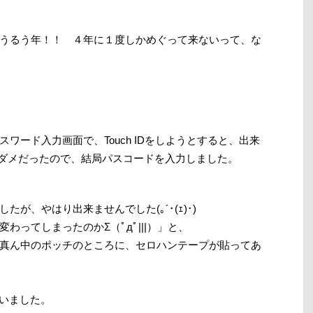
うるう年！！ ４年に１度しかめぐって来ないって、な
ワード入力画面で、Touch IDをしようとすると、出来
ってもダメだったので、結局パスコードを入力しました。
が、やはり出来ませんでした(｡´･(ｪ)･)
わってしまったのかΣ（ﾟдﾟ|||）」と、
真ん中のポッチのところに、セロハンテープが貼ってあ
ていました。