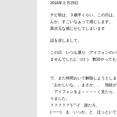
2016年２月29日
チビ助は、３歳半くらい。この日は。
んか、すごいなぁって感じします。
異次元な感じがしてしまいます
話を戻しまして、
この日、いつも通り、アイフォンのパス
ませんでした(｡´･(ｪ)･) 数回や
で、また時間おいて解除しようとしました
「おかしいな。。まさか、、 指紋が変
アイフォンをよ～～～～く見たら、
りました。
？？？？？"(-""-)" 誰だろ。
( 一一) ま、いっか。と、ほっとい