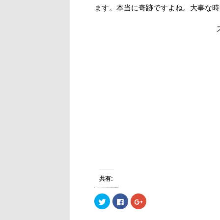
ます。本当に奇跡ですよね。大事な時
共有:
ク
F
ク
リ
a
リ
ッ
c
ッ
ク
e
ク