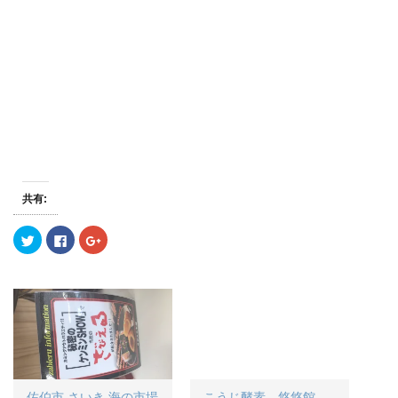
共有:
ク
F
ク
リ
a
リ
ッ
c
ッ
ク
e
ク
し
b
し
て
o
て
T
o
G
w
k
o
i
で
o
t
共
g
t
有
l
e
す
e
r
る
+
で
に
で
共
は
共
佐伯市 さいき 海の市場
こうじ酵素 悠悠館
有
ク
有