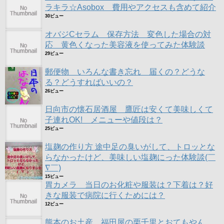
ラキラ☆Asobox 費用やアクセスも含めて紹介
30ビュー
オバジCセラム 保存方法 変色した場合の対
応 黄色くなった美容液を使ってみた体験談
29ビュー
郵便物 いろんな書き忘れ 届くの？どうな
る？どうすればいいの？
26ビュー
日向市の懐石居酒屋 鷹匠は安くて美味しくて
子連れOK! メニューや値段は？
25ビュー
塩麹の作り方 途中足の臭いがして、トロッとな
らなかったけど、美味しい塩麹にった体験談(￣
∇￣)
15ビュー
胃カメラ 当日のお化粧や服装は？下着は？好
きな服装で病院に行くためには？
12ビュー
熊本のお土産 福田屋の栗千里とおてもやん