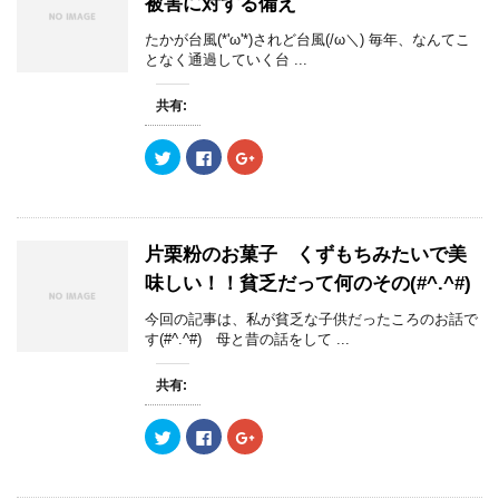
被害に対する備え
t
有
l
ン
e
す
e
ド
r
る
+
ウ
たかが台風(*'ω'*)されど台風(/ω＼) 毎年、なんてこ
で
に
で
で
となく通過していく台 ...
共
は
共
開
有
ク
有
き
(
リ
(
ま
新
ッ
新
す
共有:
し
ク
し
)
い
し
い
ウ
て
ウ
ク
F
ク
ィ
く
ィ
リ
a
リ
ン
だ
ン
ッ
c
ッ
ド
さ
ド
ク
e
ク
ウ
い
ウ
し
b
し
で
(
で
て
o
て
開
新
開
T
o
G
き
し
き
w
k
o
ま
い
ま
片栗粉のお菓子 くずもちみたいで美
i
で
o
す
ウ
す
t
共
g
)
ィ
)
味しい！！貧乏だって何のその(#^.^#)
t
有
l
ン
e
す
e
ド
r
る
+
ウ
今回の記事は、私が貧乏な子供だったころのお話で
で
に
で
で
す(#^.^#) 母と昔の話をして ...
共
は
共
開
有
ク
有
き
(
リ
(
ま
新
ッ
新
す
共有:
し
ク
し
)
い
し
い
ウ
て
ウ
ク
F
ク
ィ
く
ィ
リ
a
リ
ン
だ
ン
ッ
c
ッ
ド
さ
ド
ク
e
ク
ウ
い
ウ
し
b
し
で
(
で