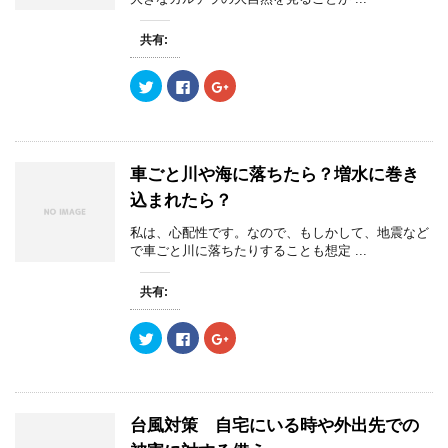
共有:
ク
F
ク
リ
a
リ
ッ
c
ッ
ク
e
ク
し
b
し
て
o
て
T
o
G
w
k
o
車ごと川や海に落ちたら？増水に巻き
i
で
o
t
共
g
込まれたら？
t
有
l
e
す
e
r
る
+
私は、心配性です。なので、もしかして、地震など
で
に
で
で車ごと川に落ちたりすることも想定 ...
共
は
共
有
ク
有
(
リ
(
新
ッ
新
共有:
し
ク
し
い
し
い
ウ
て
ウ
ク
F
ク
ィ
く
ィ
リ
a
リ
ン
だ
ン
ッ
c
ッ
ド
さ
ド
ク
e
ク
ウ
い
ウ
し
b
し
で
(
で
て
o
て
開
新
開
T
o
G
き
し
き
w
k
o
ま
い
ま
台風対策 自宅にいる時や外出先での
i
で
o
す
ウ
す
t
共
g
)
ィ
)