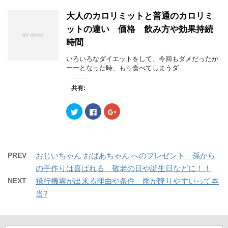
て
o
て
開
新
開
T
o
G
き
し
き
w
k
o
ま
い
ま
大人のカロリミットと普通のカロリミ
i
で
o
す
ウ
す
t
共
g
)
ィ
)
ットの違い 価格 飲み方や効果持続
t
有
l
ン
e
す
e
ド
時間
r
る
+
ウ
で
に
で
で
共
は
共
開
いろいろなダイエットをして、今回もダメだったか
有
ク
有
き
(
リ
(
ーーとなった時、もぅ食べてしまうダ ...
ま
新
ッ
新
す
し
ク
し
)
い
し
い
共有:
ウ
て
ウ
ィ
く
ィ
ン
だ
ン
ク
F
ク
ド
さ
ド
リ
a
リ
ウ
い
ウ
ッ
c
ッ
で
(
で
ク
e
ク
開
新
開
し
b
し
き
し
き
て
o
て
ま
い
ま
T
o
G
す
ウ
す
w
k
o
)
ィ
)
PREV
おじいちゃん おばあちゃん へのプレゼント 孫から
i
で
o
ン
t
共
g
ド
の手作りは喜ばれる 敬老の日や誕生日などに！！
t
有
l
ウ
e
す
e
で
NEXT
飛行機雲が出来る理由や条件 雨が降りやすいって本
r
る
+
開
で
に
で
き
当?
共
は
共
ま
有
ク
有
す
(
リ
(
)
新
ッ
新
し
ク
し
い
し
い