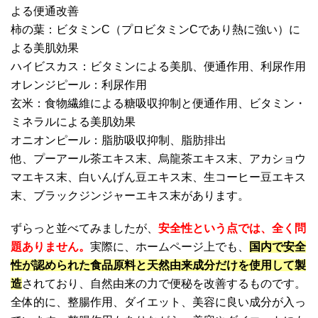
よる便通改善
柿の葉：ビタミンC（プロビタミンCであり熱に強い）に
よる美肌効果
ハイビスカス：ビタミンによる美肌、便通作用、利尿作用
オレンジピール：利尿作用
玄米：食物繊維による糖吸収抑制と便通作用、ビタミン・
ミネラルによる美肌効果
オニオンピール：脂肪吸収抑制、脂肪排出
他、プーアール茶エキス末、烏龍茶エキス末、アカショウ
マエキス末、白いんげん豆エキス末、生コーヒー豆エキス
末、ブラックジンジャーエキス末があります。
ずらっと並べてみましたが、
安全性という点では、全く問
題ありません。
実際に、ホームページ上でも、
国内で安全
性が認められた食品原料と天然由来成分だけを使用して製
造
されており、自然由来の力で便秘を改善するものです。
全体的に、整腸作用、ダイエット、美容に良い成分が入っ