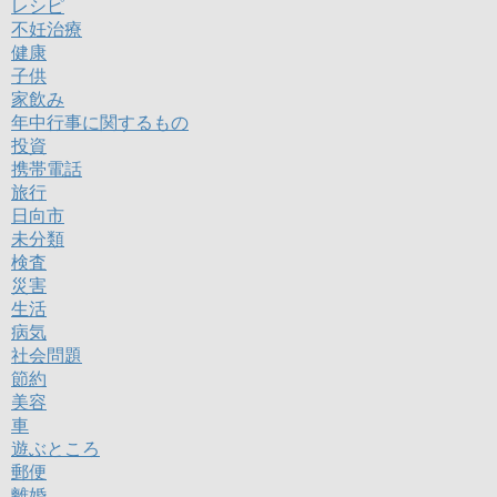
レシピ
不妊治療
健康
子供
家飲み
年中行事に関するもの
投資
携帯電話
旅行
日向市
未分類
検査
災害
生活
病気
社会問題
節約
美容
車
遊ぶところ
郵便
離婚