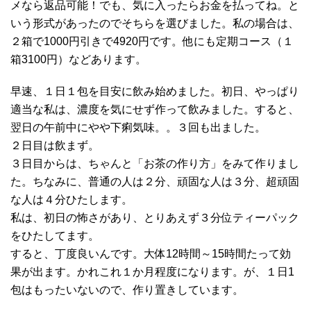
メなら返品可能！でも、気に入ったらお金を払ってね。と
いう形式があったのでそちらを選びました。私の場合は、
２箱で1000円引きで4920円です。他にも定期コース（１
箱3100円）などあります。
早速、１日１包を目安に飲み始めました。初日、やっぱり
適当な私は、濃度を気にせず作って飲みました。すると、
翌日の午前中にやや下痢気味。。３回も出ました。
２日目は飲まず。
３日目からは、ちゃんと「お茶の作り方」をみて作りまし
た。ちなみに、普通の人は２分、頑固な人は３分、超頑固
な人は４分ひたします。
私は、初日の怖さがあり、とりあえず３分位ティーパック
をひたしてます。
すると、丁度良いんです。大体12時間～15時間たって効
果が出ます。かれこれ１か月程度になります。が、１日1
包はもったいないので、作り置きしています。