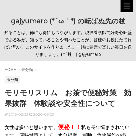
gajyumaro (*´ω｀*) の転ばぬ先の杖
知ることは、徳にも得にもつながります。現役看護師で好奇心旺盛
である私が、知っていることや調べたことが、皆様のお役にたてれ
ばと思い、このサイトを作りました。一緒に健康で楽しい毎日を送
りましょう。( *´艸｀) gajyumaro
HOME
>
未分類
>
未分類
モリモリスリム お茶で便秘対策 効
果抜群 体験談や安全性について
2018/02/25
2020/05/23
便秘！！
女性は多いと思います。
私も長年悩まされてい
ます。便秘対策として、水分摂取、運動、食物繊維の摂