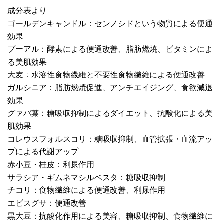
成分表より
ゴールデンキャンドル：センノシドという物質による便通
効果
プーアル：酵素による便通改善、脂肪燃焼、ビタミンによ
る美肌効果
大麦：水溶性食物繊維と不要性食物繊維による便通改善
ガルシニア：脂肪燃焼促進、アンチエイジング、食欲減退
効果
グァバ葉：糖吸収抑制によるダイエット、抗酸化による美
肌効果
コレウスフォルスコリ：糖吸収抑制、血管拡張・血流アッ
プによる代謝アップ
赤小豆・桂皮：利尿作用
サラシア・ギムネマシルベスタ：糖吸収抑制
チコリ：食物繊維による便通改善、利尿作用
エビスグサ：便通改善
黒大豆：抗酸化作用による美容、糖吸収抑制、食物繊維に