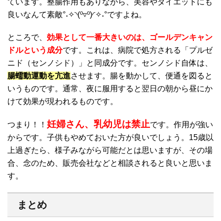
ています。整腸作用もありながら、美容やダイエットにも
良いなんて素敵°˖✧◝(⁰▿⁰)◜✧˖°ですよね。
ところで、
効果として一番大きいのは、ゴールデンキャン
ドルという成分
です。これは、病院で処方される「プルゼ
ニド（センノシド）」と同成分です。センノシド自体は、
腸蠕動運動を亢進
させます。腸を動かして、便通を図ると
いうものです。通常、夜に服用すると翌日の朝から昼にか
けて効果が現われるものです。
妊婦さん、乳幼児は禁止
つまり！！
です。作用が強い
からです。子供もやめておいた方が良いでしょう。15歳以
上過ぎたら、様子みながら可能だとは思いますが、その場
合、念のため、販売会社などと相談されると良いと思いま
す。
まとめ