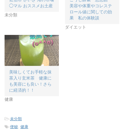
(
リ
(
◯マル おススメお土産
美容や体重やコレステ
新
ッ
新
し
ク
し
ロール値に関しての効
い
し
い
未分類
果 私の体験談
ウ
て
ウ
ィ
く
ィ
ン
だ
ン
ダイエット
ド
さ
ド
ウ
い
ウ
で
(
で
開
新
開
き
し
き
ま
い
ま
す
ウ
す
)
ィ
)
ン
ド
ウ
で
美味しくてお手軽な抹
開
き
茶入り玄米茶 健康に
ま
す
も美容にも良い！さら
)
に経済的！！
健康
-
未分類
-
便秘
,
健康