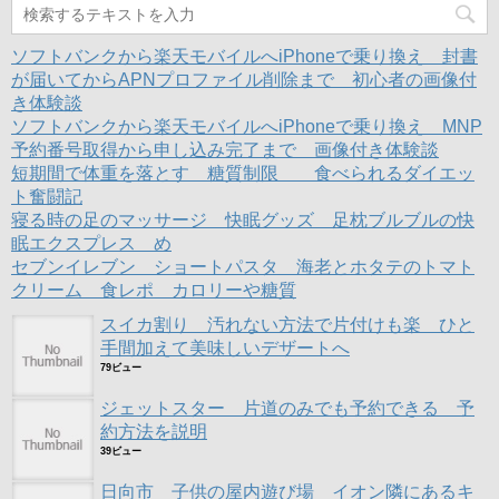
ウ
て
ウ
ィ
く
ィ
ン
だ
ン
ド
さ
ド
ソフトバンクから楽天モバイルへiPhoneで乗り換え 封書
ウ
い
ウ
で
(
で
が届いてからAPNプロファイル削除まで 初心者の画像付
開
新
開
き体験談
き
し
き
ま
い
ま
ソフトバンクから楽天モバイルへiPhoneで乗り換え MNP
す
ウ
す
)
ィ
)
予約番号取得から申し込み完了まで 画像付き体験談
ン
ド
短期間で体重を落とす 糖質制限 食べられるダイエッ
ウ
ト奮闘記
で
開
寝る時の足のマッサージ 快眠グッズ 足枕ブルブルの快
き
ま
眠エクスプレス め
す
)
セブンイレブン ショートパスタ 海老とホタテのトマト
クリーム 食レポ カロリーや糖質
スイカ割り 汚れない方法で片付けも楽 ひと
手間加えて美味しいデザートへ
79ビュー
ジェットスター 片道のみでも予約できる 予
約方法を説明
39ビュー
日向市 子供の屋内遊び場 イオン隣にあるキ