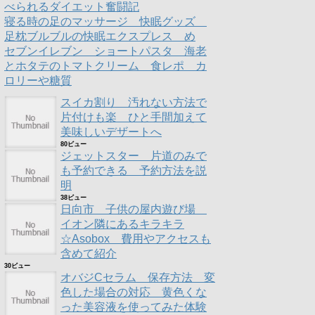
べられるダイエット奮闘記
寝る時の足のマッサージ 快眠グッズ
足枕ブルブルの快眠エクスプレス め
セブンイレブン ショートパスタ 海老
とホタテのトマトクリーム 食レポ カ
ロリーや糖質
スイカ割り 汚れない方法で
片付けも楽 ひと手間加えて
美味しいデザートへ
80ビュー
ジェットスター 片道のみで
も予約できる 予約方法を説
明
38ビュー
日向市 子供の屋内遊び場
イオン隣にあるキラキラ
☆Asobox 費用やアクセスも
含めて紹介
30ビュー
オバジCセラム 保存方法 変
色した場合の対応 黄色くな
った美容液を使ってみた体験