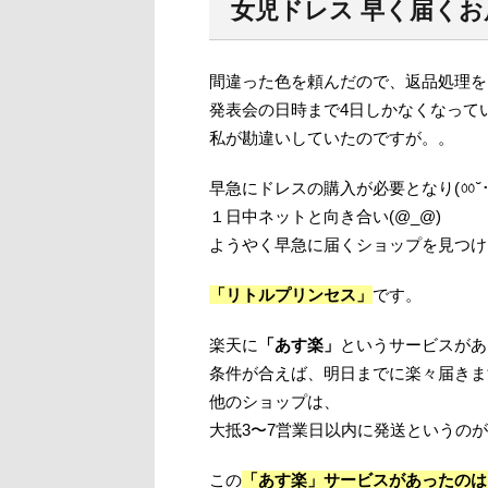
女児ドレス 早く届くお
間違った色を頼んだので、返品処理を
発表会の日時まで4日しかなくなっていた
私が勘違いしていたのですが。。
早急にドレスの購入が必要となり(ㆀ˘･з
１日中ネットと向き合い(@_@)
ようやく早急に届くショップを見つけました
「リトルプリンセス」
です。
楽天に
「あす楽」
というサービスがあ
条件が合えば、明日までに楽々届きま
他のショップは、
大抵3〜7営業日以内に発送というの
この
「あす楽」サービスがあったのは