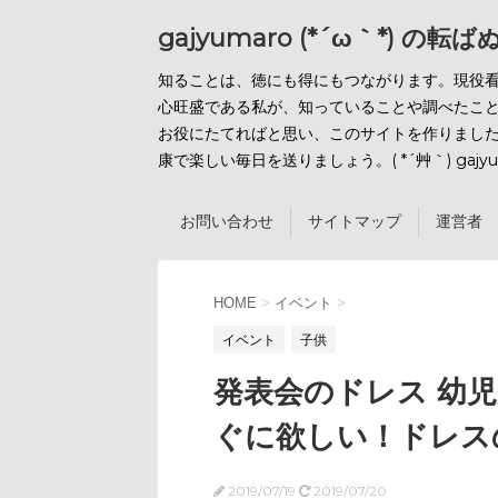
gajyumaro (*´ω｀*) の転
知ることは、徳にも得にもつながります。現役
心旺盛である私が、知っていることや調べたこ
お役にたてればと思い、このサイトを作りまし
康で楽しい毎日を送りましょう。( *´艸｀) gajyu
お問い合わせ
サイトマップ
運営者 
HOME
>
イベント
>
イベント
子供
発表会のドレス 幼
ぐに欲しい！ドレス
2019/07/19
2019/07/20