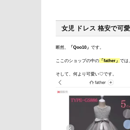
女児 ドレス 格安
で可
断然、
「Qoo10」
です。
ここのショップの中の
「father」
では
そして、何より可愛い♡です。