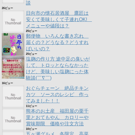
談
26ビュー
日向市の懐石居酒屋 鷹匠は
安くて美味しくて子連れOK!
メニューや値段は？
25ビュー
郵便物 いろんな書き忘れ
届くの？どうなる？どうすれ
ばいいの？
25ビュー
塩麹の作り方 途中足の臭いが
して、トロッとならなかった
けど、美味しい塩麹にった体
験談(￣∇￣)
16ビュー
おぐらチェーン 絶品チキン
カツ ソースのレシピ 作っ
てみました！！
11ビュー
熊本のお土産 福田屋の栗千
里とおてもやん カロリーや
賞味期限 価格や注文方法
10ビュー
五ヶ瀬グルメ 冬限定 高菜