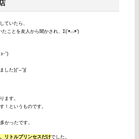
店
していたら、
ことを友人から聞かされ、Σ('◉⌓◉’)
･˘)
ƪ(˘⌣˘)ʃ
ります。
す！というものです。
が多かったです。
、リトルプリンセスだけ
でした。