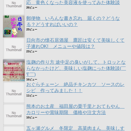
応 黄色くなった美容液を使ってみた体験談
26ビュー
郵便物 いろんな書き忘れ 届くの？どうな
る？どうすればいいの？
25ビュー
日向市の懐石居酒屋 鷹匠は安くて美味しくて
子連れOK! メニューや値段は？
23ビュー
塩麹の作り方 途中足の臭いがして、トロッとな
らなかったけど、美味しい塩麹にった体験談(￣
∇￣)
16ビュー
おぐらチェーン 絶品チキンカツ ソースのレ
シピ 作ってみました！！
11ビュー
熊本のお土産 福田屋の栗千里とおてもやん
カロリーや賞味期限 価格や注文方法
10ビュー
五ヶ瀬グルメ 冬限定 高菜肉まん 美味しす