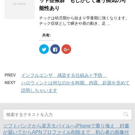
ット症候群 もしかして違う病気の可
t
有
l
ウ
e
す
e
で
能性あり
r
る
+
開
で
に
で
き
共
は
共
ま
チックは幼児期から始まり学童期に強くなります。
有
ク
有
す
(
リ
(
チック症状として瞬きや肩の動き、足 ...
)
新
ッ
新
し
ク
し
い
し
い
共有:
ウ
て
ウ
ィ
く
ィ
ン
だ
ン
ク
F
ク
ド
さ
ド
リ
a
リ
ウ
い
ウ
ッ
c
ッ
で
(
で
ク
e
ク
開
新
開
し
b
し
き
し
き
て
o
て
ま
い
ま
T
o
G
す
ウ
す
w
k
o
)
ィ
)
PREV
インフルエンザ 感染する仕組みと予防
i
で
o
ン
t
共
g
ド
NEXT
ハロウィンとは何なのかを時期、内容、起源を含めて
t
有
l
ウ
e
す
e
で
説明しちゃいます
r
る
+
開
で
に
で
き
共
は
共
ま
有
ク
有
す
(
リ
(
)
新
ッ
新
し
ク
し
い
し
い
ウ
て
ウ
ィ
く
ィ
ソフトバンクから楽天モバイルへiPhoneで乗り換え 封書
ン
だ
ン
ド
さ
ド
が届いてからAPNプロファイル削除まで 初心者の画像付
ウ
い
ウ