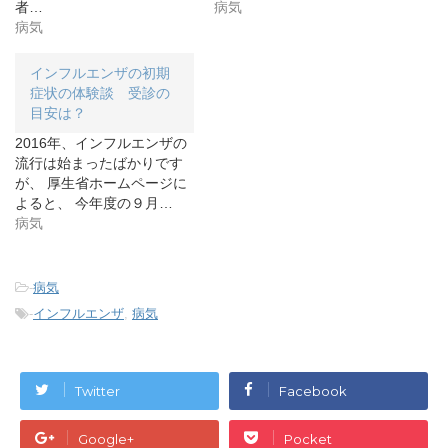
者…
病気
ィ
く
ィ
ン
だ
ン
病気
ド
さ
ド
ウ
い
ウ
で
(
で
開
新
開
インフルエンザの初期
き
し
き
症状の体験談 受診の
ま
い
ま
す
ウ
す
目安は？
)
ィ
)
ン
2016年、インフルエンザの
ド
ウ
流行は始まったばかりです
で
開
が、 厚生省ホームページに
き
よると、 今年度の９月…
ま
す
病気
)
-
病気
-
インフルエンザ
,
病気
Twitter
Facebook
Google+
Pocket