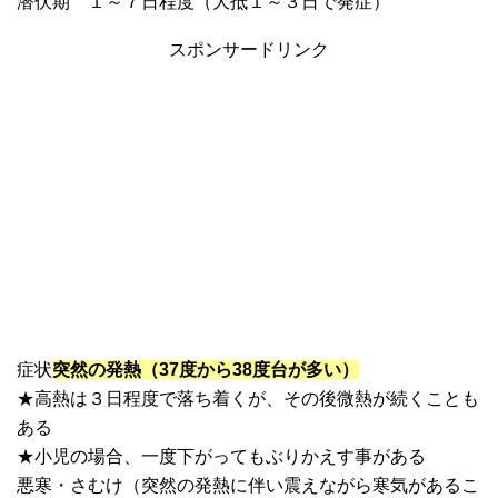
潜伏期 １～７日程度（大抵１～３日で発症）
スポンサードリンク
症状
突然の発熱（
37
度から
38
度台が多い）
★高熱は３日程度で落ち着くが、その後微熱が続くことも
ある
★小児の場合、一度下がってもぶりかえす事がある
悪寒・さむけ（突然の発熱に伴い震えながら寒気があるこ