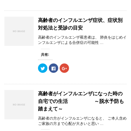
ッ
c
ッ
ク
e
ク
し
b
し
て
o
て
T
o
G
w
k
o
高齢者のインフルエンザ症状、症状別
i
で
o
t
共
g
対処法と受診の目安
t
有
l
e
す
e
r
る
+
高齢者のインフルエンザ罹患者は、 肺炎をはじめイ
で
に
で
ンフルエンザによる合併症の可能性 ...
共
は
共
有
ク
有
(
リ
(
新
ッ
新
共有:
し
ク
し
い
し
い
ウ
て
ウ
ク
F
ク
ィ
く
ィ
リ
a
リ
ン
だ
ン
ッ
c
ッ
ド
さ
ド
ク
e
ク
ウ
い
ウ
し
b
し
で
(
で
て
o
て
開
新
開
T
o
G
き
し
き
w
k
o
ま
い
ま
高齢者がインフルエンザになった時の
i
で
o
す
ウ
す
t
共
g
)
ィ
)
自宅での生活 ～脱水予防も
t
有
l
ン
e
す
e
ド
踏まえて～
r
る
+
ウ
で
に
で
で
共
は
共
開
高齢者の方がインフルエンザになると、 ご本人含め
有
ク
有
き
(
リ
(
ご家族の方まで心配が大きいと思い ...
ま
新
ッ
新
す
し
ク
し
)