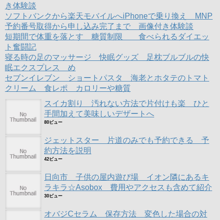
き体験談
で
(
で
開
新
開
ソフトバンクから楽天モバイルへiPhoneで乗り換え MNP
き
し
き
ま
い
ま
予約番号取得から申し込み完了まで 画像付き体験談
す
ウ
す
)
ィ
)
短期間で体重を落とす 糖質制限 食べられるダイエッ
ン
ト奮闘記
ド
ウ
寝る時の足のマッサージ 快眠グッズ 足枕ブルブルの快
で
開
眠エクスプレス め
き
ま
セブンイレブン ショートパスタ 海老とホタテのトマト
す
クリーム 食レポ カロリーや糖質
)
スイカ割り 汚れない方法で片付けも楽 ひと
手間加えて美味しいデザートへ
80ビュー
ジェットスター 片道のみでも予約できる 予
約方法を説明
42ビュー
日向市 子供の屋内遊び場 イオン隣にあるキ
ラキラ☆Asobox 費用やアクセスも含めて紹介
30ビュー
オバジCセラム 保存方法 変色した場合の対