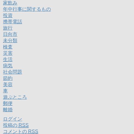
家飲み
年中行事に関するもの
投資
携帯電話
旅行
日向市
未分類
検査
災害
生活
病気
社会問題
節約
美容
車
遊ぶところ
郵便
離婚
ログイン
投稿の
RSS
コメントの
RSS