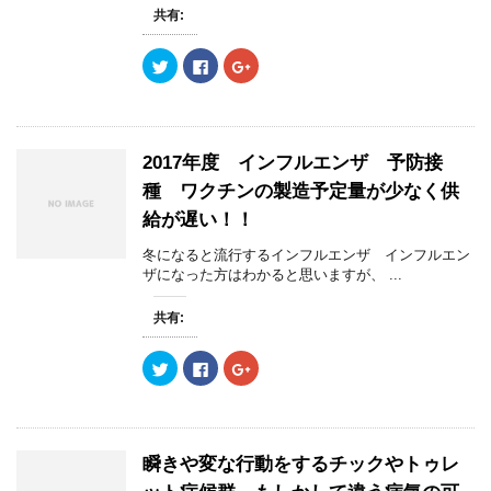
い
し
い
共有:
ウ
て
ウ
ィ
く
ィ
ン
だ
ン
ク
F
ク
ド
さ
ド
リ
a
リ
ウ
い
ウ
ッ
c
ッ
で
(
で
ク
e
ク
開
新
開
し
b
し
き
し
き
て
o
て
ま
い
ま
T
o
G
す
ウ
す
w
k
o
)
ィ
)
2017年度 インフルエンザ 予防接
i
で
o
ン
t
共
g
ド
種 ワクチンの製造予定量が少なく供
t
有
l
ウ
e
す
e
で
給が遅い！！
r
る
+
開
で
に
で
き
共
は
共
ま
冬になると流行するインフルエンザ インフルエン
有
ク
有
す
(
リ
(
ザになった方はわかると思いますが、 ...
)
新
ッ
新
し
ク
し
い
し
い
共有:
ウ
て
ウ
ィ
く
ィ
ン
だ
ン
ク
F
ク
ド
さ
ド
リ
a
リ
ウ
い
ウ
ッ
c
ッ
で
(
で
ク
e
ク
開
新
開
し
b
し
き
し
き
て
o
て
ま
い
ま
T
o
G
す
ウ
す
w
k
o
)
ィ
)
瞬きや変な行動をするチックやトゥレ
i
で
o
ン
t
共
g
ド