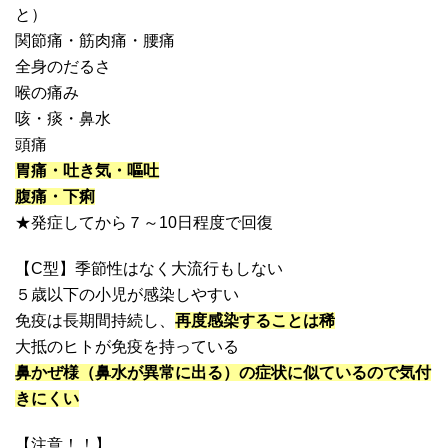
と）
関節痛・筋肉痛・腰痛
全身のだるさ
喉の痛み
咳・痰・鼻水
頭痛
胃痛・吐き気・嘔吐
腹痛・下痢
★発症してから７～10日程度で回復
【C型】季節性はなく大流行もしない
５歳以下の小児が感染しやすい
免疫は長期間持続し、
再度感染することは稀
大抵のヒトが免疫を持っている
鼻かぜ様（鼻水が異常に出る）の症状に似ているので気付
きにくい
【注意！！】