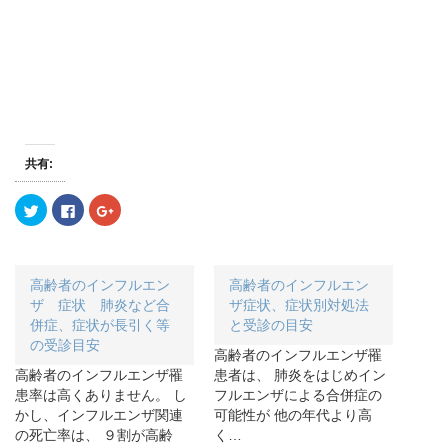
共有:
ク
F
ク
リ
a
リ
ッ
c
ッ
ク
e
ク
し
b
し
て
o
て
T
o
G
高齢者のインフルエン
高齢者のインフルエン
w
k
o
i
で
o
ザ 症状 肺炎など合
ザ症状、症状別対処法
t
共
g
併症、症状が長引く等
と受診の目安
t
有
l
e
す
e
の受診目安
r
る
+
高齢者のインフルエンザ罹
で
に
で
高齢者のインフルエンザ罹
患者は、 肺炎をはじめイン
共
は
共
有
ク
有
患率は高くありません。 し
フルエンザによる合併症の
(
リ
(
新
ッ
新
かし、インフルエンザ関連
可能性が 他の年代より高
し
ク
し
の死亡率は、 ９割が高齢
く…
い
し
い
ウ
て
ウ