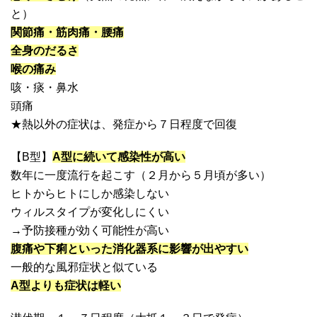
と）
関節痛・筋肉痛・腰痛
全身のだるさ
喉の痛み
咳・痰・鼻水
頭痛
★熱以外の症状は、発症から７日程度で回復
【B型】
A
型に続いて感染性が高い
数年に一度流行を起こす（２月から５月頃が多い）
ヒトからヒトにしか感染しない
ウィルスタイプが変化しにくい
→予防接種が効く可能性が高い
腹痛や下痢といった消化器系に影響が出やすい
一般的な風邪症状と似ている
A
型よりも症状は軽い