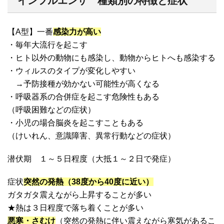
インフルエンザ 種類別の特徴と症状
【A型】一番
感染力が高い
・毎年大流行を起こす
・ヒト以外の動物にも感染し、動物からヒトへも感染する
・ウィルスのタイプが変化しやすい
→予防接種が効かない可能性が高くなる
・呼吸器系の合併症を起こす危険性もある
（呼吸困難などの症状）
・小児の場合脳炎を起こすこともある
（けいれん、意識障害、異常行動などの症状）
潜伏期 １～５日程度（大抵１～２日で発症）
症状
突然の発熱（
38
度から
40
度に近い）
ガタガタ震えながら上昇することが多い
★熱は３日程度で落ち着くことが多い
悪寒・さむけ
（突然の発熱に伴い震えながら寒気があるこ