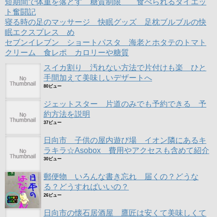
ド
短期間で体重を落とす 糖質制限 食べられるダイエッ
ウ
ト奮闘記
で
開
寝る時の足のマッサージ 快眠グッズ 足枕ブルブルの快
き
ま
眠エクスプレス め
す
)
セブンイレブン ショートパスタ 海老とホタテのトマト
クリーム 食レポ カロリーや糖質
スイカ割り 汚れない方法で片付けも楽 ひと
手間加えて美味しいデザートへ
80ビュー
ジェットスター 片道のみでも予約できる 予
約方法を説明
37ビュー
日向市 子供の屋内遊び場 イオン隣にあるキ
ラキラ☆Asobox 費用やアクセスも含めて紹介
30ビュー
郵便物 いろんな書き忘れ 届くの？どうな
る？どうすればいいの？
26ビュー
日向市の懐石居酒屋 鷹匠は安くて美味しくて