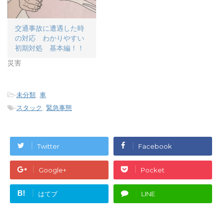
す
ウ
す
)
ィ
)
ン
ド
交通事故に遭遇した時
ウ
で
の対応 わかりやすい
開
き
初期対処 基本編！！
ま
す
災害
)
-
未分類
,
車
-
スタック
,
緊急事態
Twitter
Facebook
Google+
Pocket
B!
はてブ
LINE