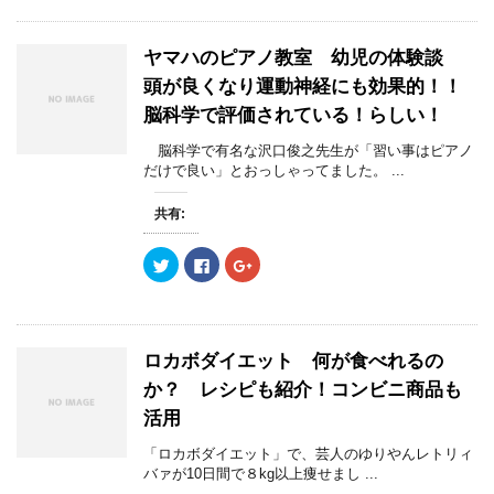
し
b
し
で
(
で
て
o
て
開
新
開
T
o
G
き
し
き
w
k
o
ま
い
ま
ヤマハのピアノ教室 幼児の体験談
i
で
o
す
ウ
す
t
共
g
)
ィ
)
頭が良くなり運動神経にも効果的！！
t
有
l
ン
e
す
e
ド
脳科学で評価されている！らしい！
r
る
+
ウ
で
に
で
で
共
は
共
開
脳科学で有名な沢口俊之先生が「習い事はピアノ
有
ク
有
き
(
リ
(
だけで良い」とおっしゃってました。 ...
ま
新
ッ
新
す
し
ク
し
)
い
し
い
共有:
ウ
て
ウ
ィ
く
ィ
ン
だ
ン
ク
F
ク
ド
さ
ド
リ
a
リ
ウ
い
ウ
ッ
c
ッ
で
(
で
ク
e
ク
開
新
開
し
b
し
き
し
き
て
o
て
ま
い
ま
T
o
G
す
ウ
す
w
k
o
)
ィ
)
ロカボダイエット 何が食べれるの
i
で
o
ン
t
共
g
ド
か？ レシピも紹介！コンビニ商品も
t
有
l
ウ
e
す
e
で
活用
r
る
+
開
で
に
で
き
共
は
共
ま
「ロカボダイエット」で、芸人のゆりやんレトリィ
有
ク
有
す
(
リ
(
バァが10日間で８kg以上痩せまし ...
)
新
ッ
新