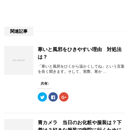
関連記事
寒いと風邪をひきやすい理由 対処法
は？
「寒いと風邪をひくから温かくしてね」という言葉
を良く聞きます。そして、実際、寒か ...
共有:
ク
F
ク
リ
a
リ
ッ
c
ッ
ク
e
ク
し
b
し
て
o
て
T
o
G
w
k
o
胃カメラ 当日のお化粧や服装は？下
i
で
o
t
共
g