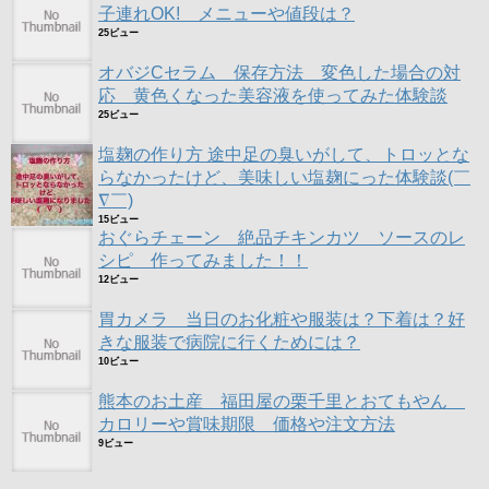
子連れOK! メニューや値段は？
25ビュー
オバジCセラム 保存方法 変色した場合の対
応 黄色くなった美容液を使ってみた体験談
25ビュー
塩麹の作り方 途中足の臭いがして、トロッとな
らなかったけど、美味しい塩麹にった体験談(￣
∇￣)
15ビュー
おぐらチェーン 絶品チキンカツ ソースのレ
シピ 作ってみました！！
12ビュー
胃カメラ 当日のお化粧や服装は？下着は？好
きな服装で病院に行くためには？
10ビュー
熊本のお土産 福田屋の栗千里とおてもやん
カロリーや賞味期限 価格や注文方法
9ビュー