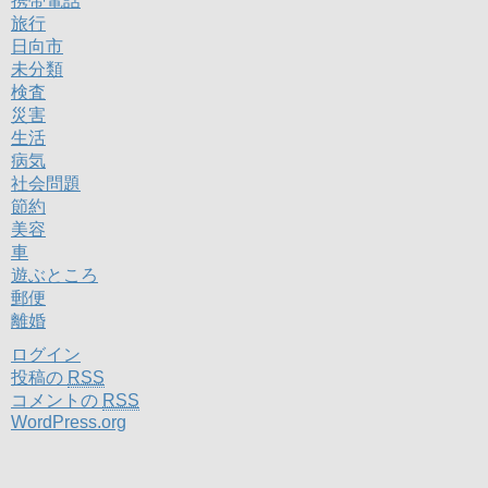
携帯電話
旅行
日向市
未分類
検査
災害
生活
病気
社会問題
節約
美容
車
遊ぶところ
郵便
離婚
ログイン
投稿の
RSS
コメントの
RSS
WordPress.org