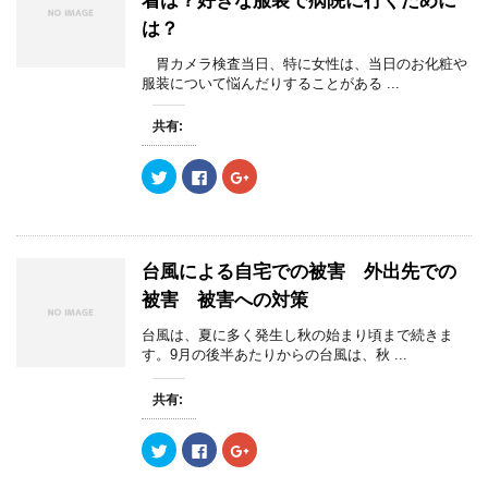
着は？好きな服装で病院に行くために
t
有
l
e
す
e
は？
r
る
+
で
に
で
共
は
共
胃カメラ検査当日、特に女性は、当日のお化粧や
有
ク
有
(
リ
(
服装について悩んだりすることがある ...
新
ッ
新
し
ク
し
い
し
い
共有:
ウ
て
ウ
ィ
く
ィ
ン
だ
ン
ク
F
ク
ド
さ
ド
リ
a
リ
ウ
い
ウ
ッ
c
ッ
で
(
で
ク
e
ク
開
新
開
し
b
し
き
し
き
て
o
て
ま
い
ま
T
o
G
す
ウ
す
w
k
o
)
ィ
)
台風による自宅での被害 外出先での
i
で
o
ン
t
共
g
ド
被害 被害への対策
t
有
l
ウ
e
す
e
で
r
る
+
開
台風は、夏に多く発生し秋の始まり頃まで続きま
で
に
で
き
す。9月の後半あたりからの台風は、秋 ...
共
は
共
ま
有
ク
有
す
(
リ
(
)
新
ッ
新
共有:
し
ク
し
い
し
い
ウ
て
ウ
ク
F
ク
ィ
く
ィ
リ
a
リ
ン
だ
ン
ッ
c
ッ
ド
さ
ド
ク
e
ク
ウ
い
ウ