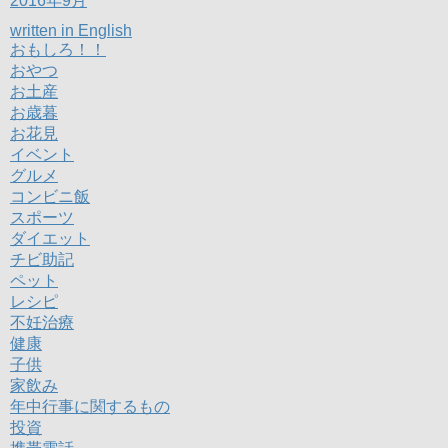
2016年9月
written in English
おもしろ！！
おやつ
お土産
お歳暮
お花見
イベント
グルメ
コンビニ飯
スポーツ
ダイエット
チビ助記
ペット
レシピ
不妊治療
健康
子供
家飲み
年中行事に関するもの
投資