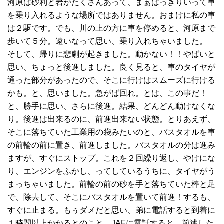
河原は砂利と岩がたくさんあって、まぁはっきりいって車
を乗り入れるような場所ではありません。おまけに私の車
は２駆です。でも、川の上の方に車を停めると、河原まで
歩いて５分。遠いなって思い、乗り入れちゃいました。
そして、帰りに悲劇が起きました。動かない！！やばいと
思い、ちょっと後進しました。良く見ると、車のタイヤが
通った部分があったので、そこに行けはスムーズに行ける
かも。と、思いました。急がば回れ。とは、この事だ！
と、勝手に思い、さらに後進。結果、どんどん動けなくな
り。後進は出来るのに、前進出来ない状態。とりあえず、
そこに落ちていた工業用の袋みたいのと、バスタオルを車
の前輪の前に置き、前進しました。バスタオルの分は進み
ますが、すぐにストップ。これを２回繰り返し、やけにな
り、エンジンをふかし、ってしているうちに、タイヤがう
まっちゃいました。前輪の前の砂を手と落ちていた棒と足
で、除去して、そこにバスタオルを置いて前進！するも、
すぐに止まる。もぅダメだと思い、弟に電話すると到着に
１時間以上かかるとのこと。JAFに電話すると、前述した