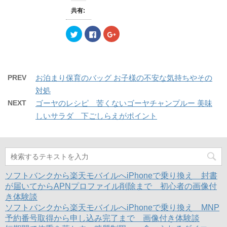
し
ク
し
い
し
い
共有:
ウ
て
ウ
ィ
く
ィ
ン
だ
ン
ク
F
ク
ド
さ
ド
リ
a
リ
ウ
い
ウ
ッ
c
ッ
で
(
で
ク
e
ク
開
新
開
し
b
し
き
し
き
て
o
て
ま
い
ま
T
o
G
す
ウ
す
w
k
o
)
ィ
)
PREV
お泊まり保育のバッグ お子様の不安な気持ちやその
i
で
o
ン
t
共
g
ド
対処
t
有
l
ウ
e
す
e
で
NEXT
ゴーヤのレシピ 苦くないゴーヤチャンプルー 美味
r
る
+
開
で
に
で
き
しいサラダ 下ごしらえがポイント
共
は
共
ま
有
ク
有
す
(
リ
(
)
新
ッ
新
し
ク
し
い
し
い
ウ
て
ウ
ィ
く
ィ
ン
だ
ン
ド
さ
ド
ソフトバンクから楽天モバイルへiPhoneで乗り換え 封書
ウ
い
ウ
で
(
で
が届いてからAPNプロファイル削除まで 初心者の画像付
開
新
開
き体験談
き
し
き
ま
い
ま
ソフトバンクから楽天モバイルへiPhoneで乗り換え MNP
す
ウ
す
)
ィ
)
予約番号取得から申し込み完了まで 画像付き体験談
ン