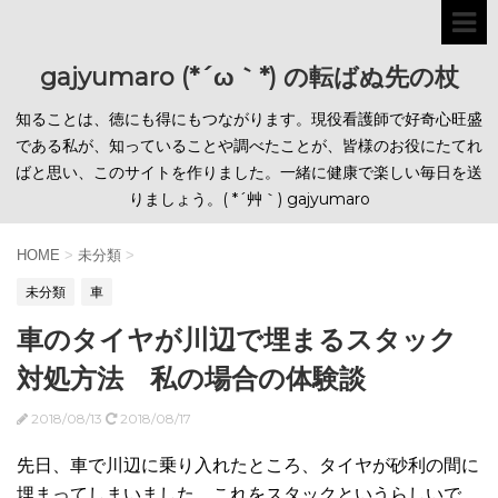
gajyumaro (*´ω｀*) の転ばぬ先の杖
知ることは、徳にも得にもつながります。現役看護師で好奇心旺盛
である私が、知っていることや調べたことが、皆様のお役にたてれ
ばと思い、このサイトを作りました。一緒に健康で楽しい毎日を送
りましょう。( *´艸｀) gajyumaro
HOME
>
未分類
>
未分類
車
車のタイヤが川辺で埋まるスタック
対処方法 私の場合の体験談
2018/08/13
2018/08/17
先日、車で川辺に乗り入れたところ、タイヤが砂利の間に
埋まってしまいました。これをスタックというらしいで