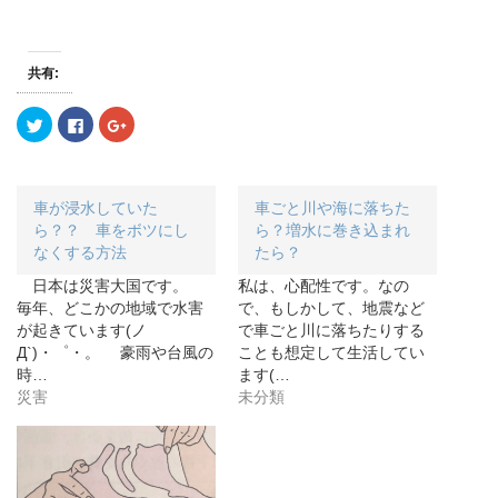
共有:
ク
F
ク
リ
a
リ
ッ
c
ッ
ク
e
ク
し
b
し
て
o
て
T
o
G
車が浸水していた
車ごと川や海に落ちた
w
k
o
i
で
o
ら？？ 車をボツにし
ら？増水に巻き込まれ
t
共
g
なくする方法
たら？
t
有
l
e
す
e
r
る
+
日本は災害大国です。
私は、心配性です。なの
で
に
で
毎年、どこかの地域で水害
で、もしかして、地震など
共
は
共
有
ク
有
が起きています(ノ
で車ごと川に落ちたりする
(
リ
(
新
ッ
新
Д`)・゜・。 豪雨や台風の
ことも想定して生活してい
し
ク
し
時…
ます(…
い
し
い
ウ
て
ウ
災害
未分類
ィ
く
ィ
ン
だ
ン
ド
さ
ド
ウ
い
ウ
で
(
で
開
新
開
き
し
き
ま
い
ま