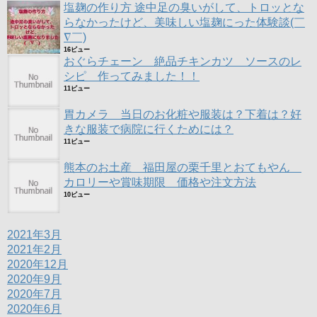
塩麹の作り方 途中足の臭いがして、トロッとな
らなかったけど、美味しい塩麹にった体験談(￣
∇￣)
16ビュー
おぐらチェーン 絶品チキンカツ ソースのレ
シピ 作ってみました！！
11ビュー
胃カメラ 当日のお化粧や服装は？下着は？好
きな服装で病院に行くためには？
11ビュー
熊本のお土産 福田屋の栗千里とおてもやん
カロリーや賞味期限 価格や注文方法
10ビュー
2021年3月
2021年2月
2020年12月
2020年9月
2020年7月
2020年6月