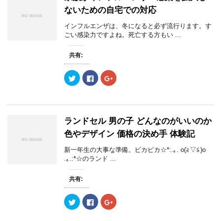
す
ウ
す
t
共
g
)
ィ
)
ないための自宅での対応
t
有
l
ン
e
す
e
ド
r
る
+
ウ
インフルエンザは、冬になると必ず流行ります。す
で
に
で
で
ごい感染力ですよね。死亡する方もい ...
共
は
共
開
有
ク
有
き
(
リ
(
ま
新
ッ
新
す
共有:
し
ク
し
)
い
し
い
ウ
て
ウ
ク
F
ク
ィ
く
ィ
リ
a
リ
ン
だ
ン
ッ
c
ッ
ド
さ
ド
ク
e
ク
ウ
い
ウ
し
b
し
で
(
で
て
o
て
開
新
開
T
o
G
き
し
き
w
k
o
ま
い
ま
ランドセル 男の子 どんなのがいいのか
i
で
o
す
ウ
す
t
共
g
)
ィ
)
色やデザイン 価格の決め手 体験記
t
有
l
ン
e
す
e
ド
r
る
+
ウ
新一年生の大事な準備。ピカピカ☆*:.｡. o(≧▽≦)o
で
に
で
で
.｡.:*☆のランド ...
共
は
共
開
有
ク
有
き
(
リ
(
ま
新
ッ
新
す
共有:
し
ク
し
)
い
し
い
ウ
て
ウ
ク
F
ク
ィ
く
ィ
リ
a
リ
ン
だ
ン
ッ
c
ッ
ド
さ
ド
ク
e
ク
ウ
い
ウ