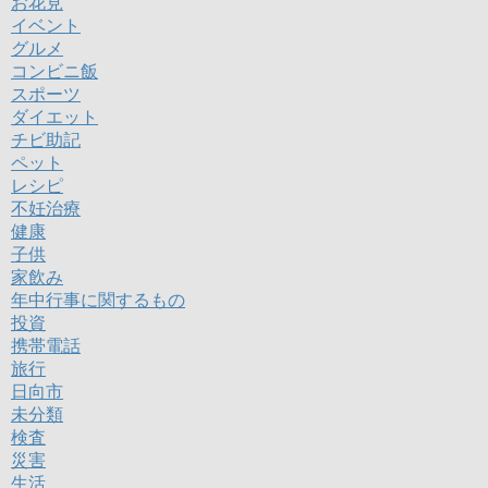
お花見
イベント
グルメ
コンビニ飯
スポーツ
ダイエット
チビ助記
ペット
レシピ
不妊治療
健康
子供
家飲み
年中行事に関するもの
投資
携帯電話
旅行
日向市
未分類
検査
災害
生活