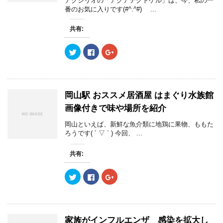
アクシリオの「アクアテクトゲル」は、今、私の一
有
ク
有
(
リ
(
番のお気に入りです(#^.^#) ...
新
ッ
新
し
ク
し
い
し
い
共有:
ウ
て
ウ
ィ
く
ィ
ン
だ
ン
ク
F
ク
ド
さ
ド
リ
a
リ
ウ
い
ウ
ッ
c
ッ
で
(
で
ク
e
ク
開
新
開
し
b
し
き
し
き
て
o
て
ま
い
ま
T
o
G
す
ウ
す
w
k
o
)
ィ
)
岡山駅 おススメ居酒屋 はまぐり水族館
i
で
o
ン
t
共
g
ド
画像付きで味や場所を紹介
t
有
l
ウ
e
す
e
で
r
る
+
開
岡山といえば、新鮮な魚介類に地鶏に果物、ももた
で
に
で
き
ろうです( ´ ▽ ` ) 今回、 ...
共
は
共
ま
有
ク
有
す
(
リ
(
)
新
ッ
新
共有:
し
ク
し
い
し
い
ウ
て
ウ
ク
F
ク
ィ
く
ィ
リ
a
リ
ン
だ
ン
ッ
c
ッ
ド
さ
ド
ク
e
ク
ウ
い
ウ
し
b
し
で
(
で
て
o
て
開
新
開
T
o
G
き
し
き
w
k
o
ま
い
ま
家族がインフルエンザ 感染を拡大し
i
で
o