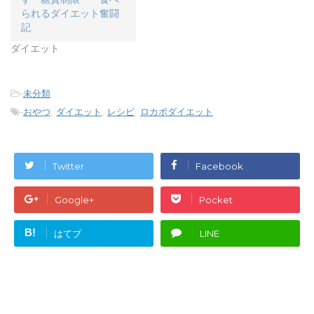
開
き
られるダイエット奮闘
ま
す
記
)
ダイエット
-
未分類
-
おやつ
,
ダイエット
,
レシピ
,
ロカボダイエット
Twitter
Facebook
Google+
Pocket
B!
はてブ
LINE