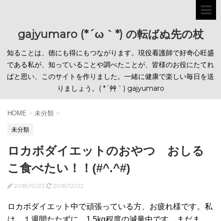
gajyumaro (*´ω｀*) の転ばぬ先の杖
知ることは、徳にも得にもつながります。現役看護師で好奇心旺盛
である私が、知っていることや調べたことが、皆様のお役にたてれ
ばと思い、このサイトを作りました。一緒に健康で楽しい毎日を送
りましょう。( *´艸｀) gajyumaro
HOME
>
未分類
>
未分類
ロカボダイエットのおやつ おしる
こ食べたい！！(#^.^#)
2018/10/23
2018/12/02
ロカボダイエット中で頑張っている方、お疲れ様です。私
は、１週間たたずに、1.5kg程度の減量中です、まだま