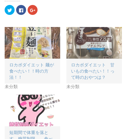
ク
F
ク
リ
a
リ
ッ
c
ッ
ク
e
ク
し
b
し
て
o
て
T
o
G
w
k
o
i
で
o
t
共
g
t
有
l
e
す
e
r
る
+
で
に
で
共
は
共
ロカボダイエット 麺が
ロカボダイエット 甘
有
ク
有
(
リ
(
食べたい！！時の方
いもの食べたい！！っ
新
ッ
新
し
ク
し
法！！
て時のおやつは？
い
し
い
ウ
て
ウ
未分類
未分類
ィ
く
ィ
ン
だ
ン
ド
さ
ド
ウ
い
ウ
で
(
で
開
新
開
き
し
き
ま
い
ま
す
ウ
す
)
ィ
)
ン
ド
ウ
短期間で体重を落と
で
す 糖質制限 食べ