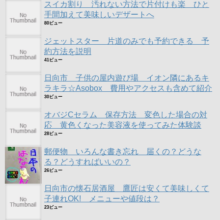
スイカ割り 汚れない方法で片付けも楽 ひと
手間加えて美味しいデザートへ
80ビュー
ジェットスター 片道のみでも予約できる 予
約方法を説明
41ビュー
日向市 子供の屋内遊び場 イオン隣にあるキ
ラキラ☆Asobox 費用やアクセスも含めて紹介
30ビュー
オバジCセラム 保存方法 変色した場合の対
応 黄色くなった美容液を使ってみた体験談
28ビュー
郵便物 いろんな書き忘れ 届くの？どうな
る？どうすればいいの？
26ビュー
日向市の懐石居酒屋 鷹匠は安くて美味しくて
子連れOK! メニューや値段は？
23ビュー