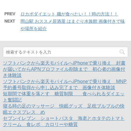
し
b
し
で
(
で
て
o
て
開
新
開
T
o
G
き
し
き
w
k
o
ま
い
ま
PREV
ロカボダイエット 麺が食べたい！！時の方法！！
i
で
o
す
ウ
す
t
共
g
)
ィ
)
NEXT
岡山駅 おススメ居酒屋 はまぐり水族館 画像付きで味
t
有
l
ン
e
す
e
ド
や場所を紹介
r
る
+
ウ
で
に
で
で
共
は
共
開
有
ク
有
き
(
リ
(
ま
新
ッ
新
す
し
ク
し
)
い
し
い
ウ
て
ウ
ィ
く
ィ
ソフトバンクから楽天モバイルへiPhoneで乗り換え 封書
ン
だ
ン
ド
さ
ド
が届いてからAPNプロファイル削除まで 初心者の画像付
ウ
い
ウ
き体験談
で
(
で
開
新
開
ソフトバンクから楽天モバイルへiPhoneで乗り換え MNP
き
し
き
ま
い
ま
予約番号取得から申し込み完了まで 画像付き体験談
す
ウ
す
)
ィ
)
短期間で体重を落とす 糖質制限 食べられるダイエッ
ン
ト奮闘記
ド
ウ
寝る時の足のマッサージ 快眠グッズ 足枕ブルブルの快
で
開
眠エクスプレス め
き
ま
セブンイレブン ショートパスタ 海老とホタテのトマト
す
クリーム 食レポ カロリーや糖質
)