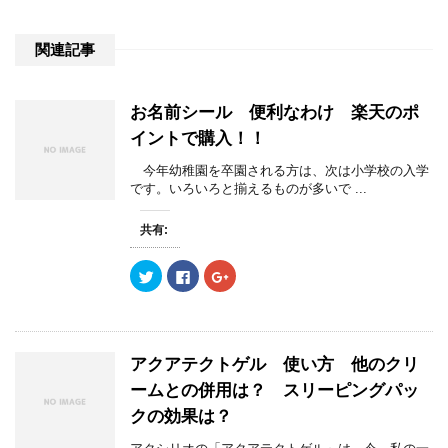
関連記事
お名前シール 便利なわけ 楽天のポ
イントで購入！！
今年幼稚園を卒園される方は、次は小学校の入学
です。いろいろと揃えるものが多いで ...
共有:
ク
F
ク
リ
a
リ
ッ
c
ッ
ク
e
ク
し
b
し
て
o
て
T
o
G
w
k
o
アクアテクトゲル 使い方 他のクリ
i
で
o
t
共
g
ームとの併用は？ スリーピングパッ
t
有
l
e
す
e
クの効果は？
r
る
+
で
に
で
共
は
共