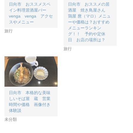
共
は
共
日向市 おススメスペ
日向市 おススメの居
有
ク
有
(
リ
(
イン料理居酒屋バー
酒屋 焼き鳥屋さん
新
ッ
新
し
ク
し
venga venga アクセ
鶏屋 麿（マロ）メニュ
い
し
い
スやメニュー
ーや価格は？おすすめ
ウ
て
ウ
ィ
く
ィ
メニューランキン
ン
だ
ン
旅行
ド
さ
ド
グ！！ 予約や定休
ウ
い
ウ
日 お店の場所は？
で
(
で
開
新
開
き
し
き
旅行
ま
い
ま
す
ウ
す
)
ィ
)
ン
ド
ウ
で
開
き
ま
す
)
日向市 本格的な美味
しいそば屋 蔵 営業
時間や価格 画像付き
体験談
未分類