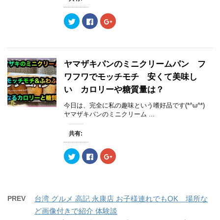
し
ク
し
)
い
し
い
ウ
て
ウ
ク
F
ク
ィ
く
ィ
リ
a
リ
ン
だ
ン
ッ
c
ッ
ド
さ
ド
ク
e
ク
ウ
い
ウ
し
b
し
で
(
で
て
o
て
開
新
開
T
o
G
き
し
き
w
k
o
ま
い
ま
ヤマザキパンのミニクリームパン フ
i
で
o
す
ウ
す
t
共
g
)
ィ
)
ワフワでモッチモチ 安くて美味し
t
有
l
ン
e
す
e
ド
い カロリーや糖質量は？
r
る
+
ウ
で
に
で
で
共
は
共
開
今日は、完全に私の趣味という嗜好品です(*^ω^*)
有
ク
有
き
(
リ
(
ヤマザキパンのミニクリーム ...
ま
新
ッ
新
す
し
ク
し
)
い
し
い
共有:
ウ
て
ウ
ィ
く
ィ
ン
だ
ン
ク
F
ク
ド
さ
ド
リ
a
リ
ウ
い
ウ
ッ
c
ッ
で
(
で
ク
e
ク
開
新
開
し
b
し
き
し
き
て
o
て
ま
い
ま
T
o
G
す
ウ
す
w
k
o
)
ィ
)
PREV
台湾 グルメ 高記 永康店 お子様連れでもOK 場所な
i
で
o
ン
t
共
g
ド
ど画像付きで紹介 体験談
t
有
l
ウ
e
す
e
で