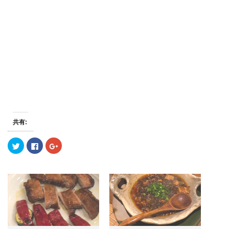
共有:
ク
F
ク
リ
a
リ
ッ
c
ッ
ク
e
ク
し
b
し
て
o
て
T
o
G
w
k
o
i
で
o
t
共
g
t
有
l
e
す
e
r
る
+
で
に
で