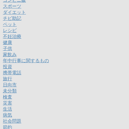
コンビニ飯
スポーツ
ダイエット
チビ助記
ペット
レシピ
不妊治療
健康
子供
家飲み
年中行事に関するもの
投資
携帯電話
旅行
日向市
未分類
検査
災害
生活
病気
社会問題
節約