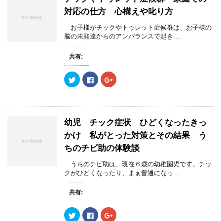
対応の仕方 心構えや叱り方
お子様がチックやトゥレット症候群は、お子様の
脳の未発達からのアンバランスで起き ...
共有:
ク
F
ク
リ
a
リ
ッ
c
ッ
ク
e
ク
し
b
し
て
o
て
T
o
G
w
k
o
幼児 チック症状 ひどくなったきっ
i
で
o
t
共
g
かけ 私がとった対策とその結果 う
t
有
l
e
す
e
ちのチビ助の体験談
r
る
+
で
に
で
共
は
共
うちのチビ助は、現在６歳の幼稚園児です。チッ
有
ク
有
(
リ
(
クがひどくなったり、まぁ普通になっ ...
新
ッ
新
し
ク
し
い
し
い
共有:
ウ
て
ウ
ィ
く
ィ
ン
だ
ン
ク
F
ク
ド
さ
ド
リ
a
リ
ウ
い
ウ