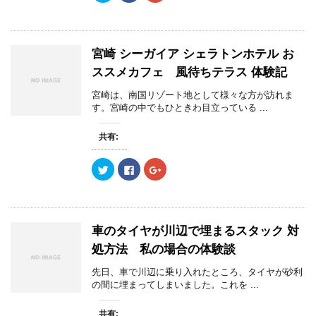
ッ
c
ッ
で
(
で
ク
e
ク
開
新
開
し
b
し
き
し
き
て
o
て
ま
い
ま
T
o
G
す
ウ
す
w
k
o
)
ィ
)
宮崎 シーガイア シェラトンホテル お
i
で
o
ン
t
共
g
ド
ススメカフェ 風待ちテラス 体験記
t
有
l
ウ
e
す
e
で
r
る
+
開
宮崎は、南国リゾート地として様々な方が訪れま
で
に
で
き
す。宮崎の中でもひときわ目立っている ...
共
は
共
ま
有
ク
有
す
(
リ
(
)
新
ッ
新
共有:
し
ク
し
い
し
い
ウ
て
ウ
ク
F
ク
ィ
く
ィ
リ
a
リ
ン
だ
ン
ッ
c
ッ
ド
さ
ド
ク
e
ク
ウ
い
ウ
し
b
し
で
(
で
て
o
て
開
新
開
T
o
G
き
し
き
w
k
o
ま
い
ま
車のタイヤが川辺で埋まるスタック 対
i
で
o
す
ウ
す
t
共
g
)
ィ
)
処方法 私の場合の体験談
t
有
l
ン
e
す
e
ド
r
る
+
ウ
先日、車で川辺に乗り入れたところ、タイヤが砂利
で
に
で
で
の間に埋まってしまいました。これを ...
共
は
共
開
有
ク
有
き
(
リ
(
ま
新
ッ
新
す
共有: