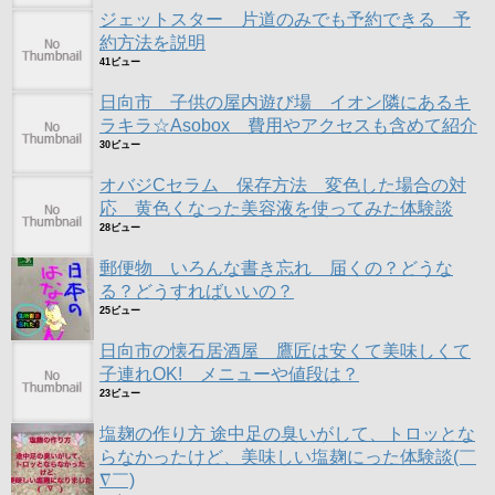
ジェットスター 片道のみでも予約できる 予
約方法を説明
41ビュー
日向市 子供の屋内遊び場 イオン隣にあるキ
ラキラ☆Asobox 費用やアクセスも含めて紹介
30ビュー
オバジCセラム 保存方法 変色した場合の対
応 黄色くなった美容液を使ってみた体験談
28ビュー
郵便物 いろんな書き忘れ 届くの？どうな
る？どうすればいいの？
25ビュー
日向市の懐石居酒屋 鷹匠は安くて美味しくて
子連れOK! メニューや値段は？
23ビュー
塩麹の作り方 途中足の臭いがして、トロッとな
らなかったけど、美味しい塩麹にった体験談(￣
∇￣)