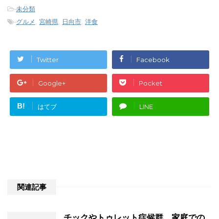
-
未分類
-
グルメ
,
宮崎県
,
日向市
,
洋食
Twitter
Facebook
Google+
Pocket
B!
はてブ
LINE
関連記事
チックやトゥレット症候群 家庭での