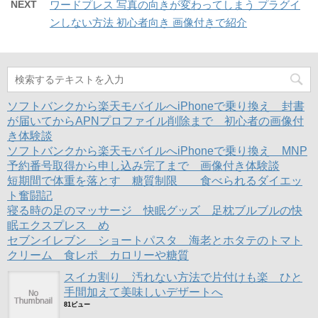
NEXT
ワードプレス 写真の向きが変わってしまう プラグイ
r
る
+
開
で
に
で
き
ンしない方法 初心者向き 画像付きで紹介
共
は
共
ま
有
ク
有
す
(
リ
(
)
新
ッ
新
し
ク
し
い
し
い
ウ
て
ウ
ィ
く
ィ
ン
だ
ン
ド
さ
ド
ソフトバンクから楽天モバイルへiPhoneで乗り換え 封書
ウ
い
ウ
で
(
で
が届いてからAPNプロファイル削除まで 初心者の画像付
開
新
開
き体験談
き
し
き
ま
い
ま
ソフトバンクから楽天モバイルへiPhoneで乗り換え MNP
す
ウ
す
)
ィ
)
予約番号取得から申し込み完了まで 画像付き体験談
ン
ド
短期間で体重を落とす 糖質制限 食べられるダイエッ
ウ
ト奮闘記
で
開
寝る時の足のマッサージ 快眠グッズ 足枕ブルブルの快
き
ま
眠エクスプレス め
す
)
セブンイレブン ショートパスタ 海老とホタテのトマト
クリーム 食レポ カロリーや糖質
スイカ割り 汚れない方法で片付けも楽 ひと
手間加えて美味しいデザートへ
81ビュー