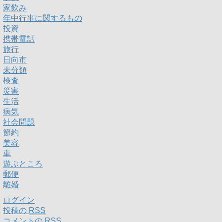
家飲み
年中行事に関するもの
投資
携帯電話
旅行
日向市
未分類
検査
災害
生活
病気
社会問題
節約
美容
車
遊ぶところ
郵便
離婚
ログイン
投稿の
RSS
コメントの
RSS