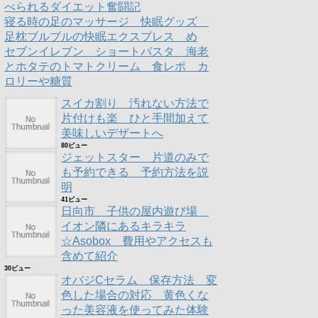
べられるダイエット奮闘記
寝る時の足のマッサージ 快眠グッズ
足枕ブルブルの快眠エクスプレス め
セブンイレブン ショートパスタ 海老
とホタテのトマトクリーム 食レポ カ
ロリーや糖質
スイカ割り 汚れない方法で
片付けも楽 ひと手間加えて
美味しいデザートへ
80ビュー
ジェットスター 片道のみで
も予約できる 予約方法を説
明
41ビュー
日向市 子供の屋内遊び場
イオン隣にあるキラキラ
☆Asobox 費用やアクセスも
含めて紹介
30ビュー
オバジCセラム 保存方法 変
色した場合の対応 黄色くな
った美容液を使ってみた体験