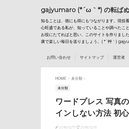
gajyumaro (*´ω｀*) の転
知ることは、徳にも得にもつながります。現役
心旺盛である私が、知っていることや調べたこ
お役にたてればと思い、このサイトを作りまし
康で楽しい毎日を送りましょう。( *´艸｀) gajyu
お問い合わせ
サイトマップ
運営者 
HOME
>
未分類
>
未分類
ワードプレス 写真
インしない方法 初心
2018/12/17
2018/12/19