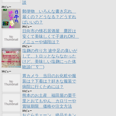
談
28ビュー
郵便物 いろんな書き忘れ
届くの？どうなる？どうすれ
ばいいの？
26ビュー
日向市の懐石居酒屋 鷹匠は
安くて美味しくて子連れOK!
メニューや値段は？
23ビュー
塩麹の作り方 途中足の臭いが
して、トロッとならなかった
けど、美味しい塩麹にった体
験談(￣∇￣)
16ビュー
胃カメラ 当日のお化粧や服
装は？下着は？好きな服装で
病院に行くためには？
11ビュー
熊本のお土産 福田屋の栗千
里とおてもやん カロリーや
賞味期限 価格や注文方法
10ビュー
おぐらチェーン 絶品チキン