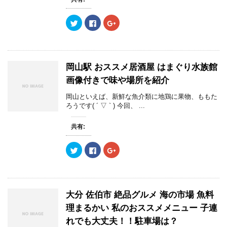
し
ク
し
い
し
い
ウ
て
ウ
ク
F
ク
ィ
く
ィ
リ
a
リ
ン
だ
ン
ッ
c
ッ
ド
さ
ド
ク
e
ク
ウ
い
ウ
し
b
し
で
(
で
て
o
て
開
新
開
T
o
G
き
し
き
w
k
o
ま
い
ま
岡山駅 おススメ居酒屋 はまぐり水族館
i
で
o
す
ウ
す
t
共
g
)
ィ
)
画像付きで味や場所を紹介
t
有
l
ン
e
す
e
ド
r
る
+
ウ
岡山といえば、新鮮な魚介類に地鶏に果物、ももた
で
に
で
で
ろうです( ´ ▽ ` ) 今回、 ...
共
は
共
開
有
ク
有
き
(
リ
(
ま
新
ッ
新
す
共有:
し
ク
し
)
い
し
い
ウ
て
ウ
ク
F
ク
ィ
く
ィ
リ
a
リ
ン
だ
ン
ッ
c
ッ
ド
さ
ド
ク
e
ク
ウ
い
ウ
し
b
し
で
(
で
て
o
て
開
新
開
T
o
G
き
し
き
w
k
o
ま
い
ま
大分 佐伯市 絶品グルメ 海の市場 魚料
i
で
o
す
ウ
す
t
共
g
)
ィ
)
理まるかい 私のおススメメニュー 子連
t
有
l
ン
e
す
e
ド
れでも大丈夫！！駐車場は？
r
る
+
ウ