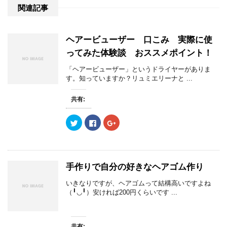
関連記事
ヘアービューザー 口こみ 実際に使
ってみた体験談 おススメポイント！
「ヘアービューザー」というドライヤーがありま
す。知っていますか？リュミエリーナと ...
共有:
ク
F
ク
リ
a
リ
ッ
c
ッ
ク
e
ク
し
b
し
て
o
て
T
o
G
w
k
o
手作りで自分の好きなヘアゴム作り
i
で
o
t
共
g
t
有
l
いきなりですが、ヘアゴムって結構高いですよね
e
す
e
（╹◡╹）安ければ200円くらいです ...
r
る
+
で
に
で
共
は
共
有
ク
有
(
リ
(
新
ッ
新
共有: