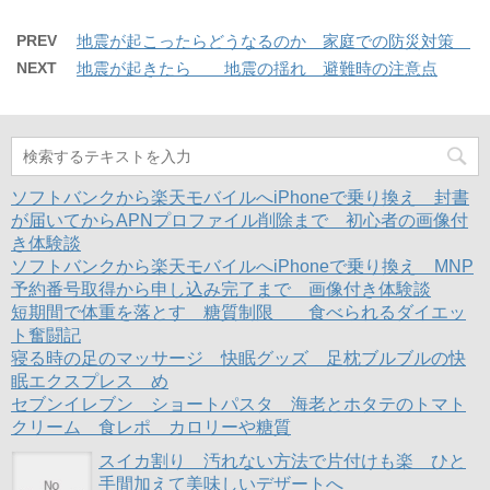
て
o
て
ま
い
ま
T
o
G
す
ウ
す
w
k
o
)
ィ
)
PREV
地震が起こったらどうなるのか 家庭での防災対策
i
で
o
ン
t
共
g
ド
NEXT
地震が起きたら 地震の揺れ 避難時の注意点
t
有
l
ウ
e
す
e
で
r
る
+
開
で
に
で
き
共
は
共
ま
有
ク
有
す
(
リ
(
)
新
ッ
新
し
ク
し
い
し
い
ソフトバンクから楽天モバイルへiPhoneで乗り換え 封書
ウ
て
ウ
ィ
く
ィ
が届いてからAPNプロファイル削除まで 初心者の画像付
ン
だ
ン
き体験談
ド
さ
ド
ウ
い
ウ
ソフトバンクから楽天モバイルへiPhoneで乗り換え MNP
で
(
で
開
新
開
予約番号取得から申し込み完了まで 画像付き体験談
き
し
き
ま
い
ま
短期間で体重を落とす 糖質制限 食べられるダイエッ
す
ウ
す
ト奮闘記
)
ィ
)
ン
寝る時の足のマッサージ 快眠グッズ 足枕ブルブルの快
ド
ウ
眠エクスプレス め
で
開
セブンイレブン ショートパスタ 海老とホタテのトマト
き
クリーム 食レポ カロリーや糖質
ま
す
)
スイカ割り 汚れない方法で片付けも楽 ひと
手間加えて美味しいデザートへ