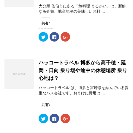
で
に
で
で
共
は
共
開
大分県 佐伯市にある「魚料理 まるかい」は、新鮮
有
ク
有
き
(
リ
(
な魚介類、地産地消の美味しいお料 ...
ま
新
ッ
新
す
し
ク
し
)
い
し
い
共有:
ウ
て
ウ
ィ
く
ィ
ン
だ
ン
ク
F
ク
ド
さ
ド
リ
a
リ
ウ
い
ウ
ッ
c
ッ
で
(
で
ク
e
ク
開
新
開
し
b
し
き
し
き
て
o
て
ま
い
ま
T
o
G
す
ウ
す
w
k
o
)
ィ
)
ハッコートラベル 博多から高千穂・延
i
で
o
ン
t
共
g
ド
岡・日向 乗り場や途中の休憩場所 乗り
t
有
l
ウ
e
す
e
で
心地は？
r
る
+
開
で
に
で
き
共
は
共
ま
ハッコートラベル は、博多と宮崎県を結んでいる貴
有
ク
有
す
(
リ
(
重なバス会社です。おまけに費用は ...
)
新
ッ
新
し
ク
し
い
し
い
共有:
ウ
て
ウ
ィ
く
ィ
ン
だ
ン
ク
F
ク
ド
さ
ド
リ
a
リ
ウ
い
ウ
ッ
c
ッ
で
(
で
ク
e
ク
開
新
開
し
b
し
き
し
き