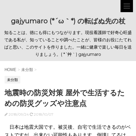
gajyumaro (*´ω｀*) の転ばぬ先の杖
知ることは、徳にも得にもつながります。現役看護師で好奇心旺盛
である私が、知っていることや調べたことが、皆様のお役にたてれ
ばと思い、このサイトを作りました。一緒に健康で楽しい毎日を送
りましょう。( *´艸｀) gajyumaro
HOME
>
未分類
>
未分類
地震時の防災対策 屋外で生活するた
めの防災グッズや注意点
2018/09/24
2018/10/07
日本は地震大国です。被災後、自宅で生活できるのがベ
ストですが、出来ない可能性もあります。倒壊してるけ