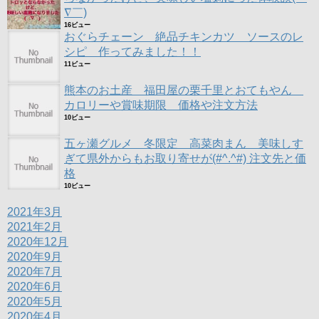
∇￣)
16ビュー
おぐらチェーン 絶品チキンカツ ソースのレ
シピ 作ってみました！！
11ビュー
熊本のお土産 福田屋の栗千里とおてもやん
カロリーや賞味期限 価格や注文方法
10ビュー
五ヶ瀬グルメ 冬限定 高菜肉まん 美味しす
ぎて県外からもお取り寄せが(#^.^#) 注文先と価
格
10ビュー
2021年3月
2021年2月
2020年12月
2020年9月
2020年7月
2020年6月
2020年5月
2020年4月