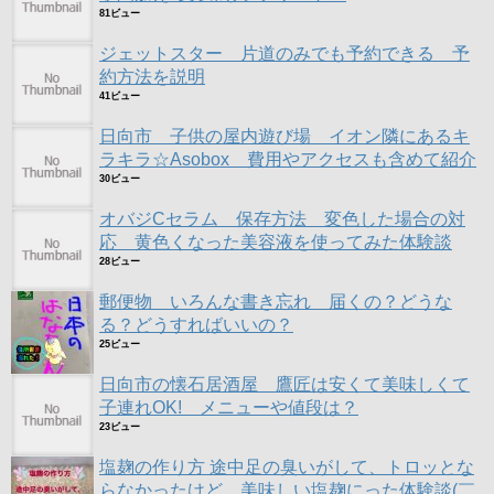
81ビュー
ジェットスター 片道のみでも予約できる 予
約方法を説明
41ビュー
日向市 子供の屋内遊び場 イオン隣にあるキ
ラキラ☆Asobox 費用やアクセスも含めて紹介
30ビュー
オバジCセラム 保存方法 変色した場合の対
応 黄色くなった美容液を使ってみた体験談
28ビュー
郵便物 いろんな書き忘れ 届くの？どうな
る？どうすればいいの？
25ビュー
日向市の懐石居酒屋 鷹匠は安くて美味しくて
子連れOK! メニューや値段は？
23ビュー
塩麹の作り方 途中足の臭いがして、トロッとな
らなかったけど、美味しい塩麹にった体験談(￣