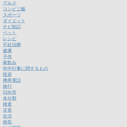
グルメ
コンビニ飯
スポーツ
ダイエット
チビ助記
ペット
レシピ
不妊治療
健康
子供
家飲み
年中行事に関するもの
投資
携帯電話
旅行
日向市
未分類
検査
災害
生活
病気