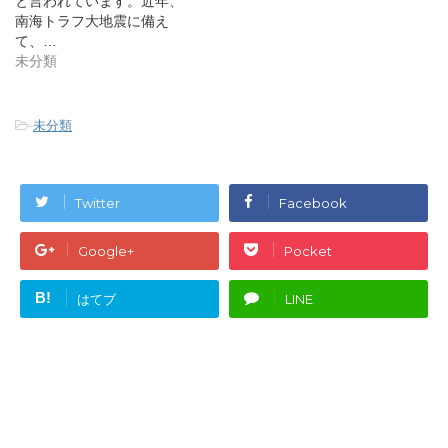
と言われています。近年、
ま
す
南海トラフ大地震に備え
)
て、…
未分類
-
未分類
Twitter
Facebook
Google+
Pocket
B!
はてブ
LINE