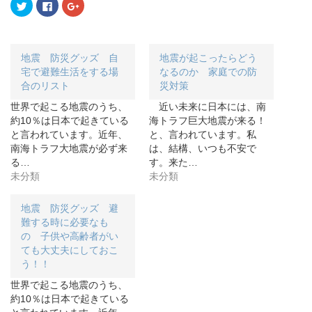
ク
F
ク
リ
a
リ
ッ
c
ッ
ク
e
ク
し
b
し
て
o
て
T
o
G
地震 防災グッズ 自
地震が起こったらどう
w
k
o
i
で
o
宅で避難生活をする場
なるのか 家庭での防
t
共
g
合のリスト
災対策
t
有
l
e
す
e
r
る
+
世界で起こる地震のうち、
近い未来に日本には、南
で
に
で
約10％は日本で起きている
海トラフ巨大地震が来る！
共
は
共
有
ク
有
と言われています。近年、
と、言われています。私
(
リ
(
新
ッ
新
南海トラフ大地震が必ず来
は、結構、いつも不安で
し
ク
し
る…
す。来た…
い
し
い
ウ
て
ウ
未分類
未分類
ィ
く
ィ
ン
だ
ン
ド
さ
ド
ウ
い
ウ
地震 防災グッズ 避
で
(
で
開
新
開
難する時に必要なも
き
し
き
の 子供や高齢者がい
ま
い
ま
す
ウ
す
ても大丈夫にしておこ
)
ィ
)
ン
う！！
ド
ウ
世界で起こる地震のうち、
で
開
約10％は日本で起きている
き