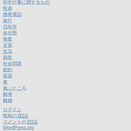
年中行事に関するもの
投資
携帯電話
旅行
日向市
未分類
検査
災害
生活
病気
社会問題
節約
美容
車
遊ぶところ
郵便
離婚
ログイン
投稿の
RSS
コメントの
RSS
WordPress.org