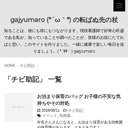
gajyumaro (*´ω｀*) の転ばぬ先の杖
知ることは、徳にも得にもつながります。現役看護師で好奇心旺盛
である私が、知っていることや調べたことが、皆様のお役にたてれ
ばと思い、このサイトを作りました。一緒に健康で楽しい毎日を送
りましょう。( *´艸｀) gajyumaro
HOME
>
チビ助記
>
「チビ助記」 一覧
お泊まり保育のバッグ お子様の不安な気
持ちやその対処
2018/08/11
-
チビ助記
イベント
,
幼稚園
年長さんさんになると、お泊まり保育がある幼稚園
や保育園があります。ドキドキですよ ...