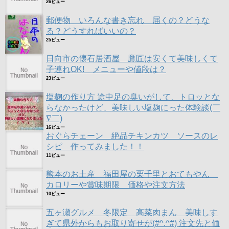
26ビュー
郵便物 いろんな書き忘れ 届くの？どうな
る？どうすればいいの？
25ビュー
日向市の懐石居酒屋 鷹匠は安くて美味しくて
子連れOK! メニューや値段は？
23ビュー
塩麹の作り方 途中足の臭いがして、トロッとな
らなかったけど、美味しい塩麹にった体験談(￣
∇￣)
16ビュー
おぐらチェーン 絶品チキンカツ ソースのレ
シピ 作ってみました！！
11ビュー
熊本のお土産 福田屋の栗千里とおてもやん
カロリーや賞味期限 価格や注文方法
10ビュー
五ヶ瀬グルメ 冬限定 高菜肉まん 美味しす
ぎて県外からもお取り寄せが(#^.^#) 注文先と価