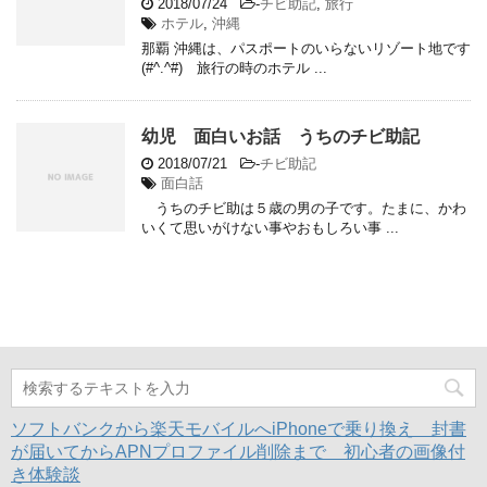
2018/07/24
-
チビ助記
,
旅行
ホテル
,
沖縄
那覇 沖縄は、パスポートのいらないリゾート地です
(#^.^#) 旅行の時のホテル ...
幼児 面白いお話 うちのチビ助記
2018/07/21
-
チビ助記
面白話
うちのチビ助は５歳の男の子です。たまに、かわ
いくて思いがけない事やおもしろい事 ...
ソフトバンクから楽天モバイルへiPhoneで乗り換え 封書
が届いてからAPNプロファイル削除まで 初心者の画像付
き体験談