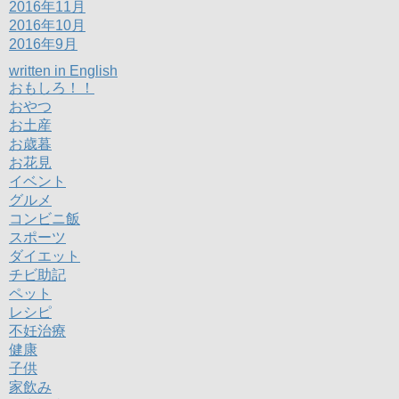
2016年11月
2016年10月
2016年9月
written in English
おもしろ！！
おやつ
お土産
お歳暮
お花見
イベント
グルメ
コンビニ飯
スポーツ
ダイエット
チビ助記
ペット
レシピ
不妊治療
健康
子供
家飲み