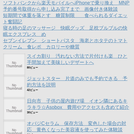
ソフトバンクから楽天モバイルへiPhoneで乗り換え MNP
予約番号取得から申し込み完了まで 画像付き体験談
短期間で体重を落とす 糖質制限 食べられるダイエッ
ト奮闘記
寝る時の足のマッサージ 快眠グッズ 足枕ブルブルの快
眠エクスプレス め
セブンイレブン ショートパスタ 海老とホタテのトマト
クリーム 食レポ カロリーや糖質
スイカ割り 汚れない方法で片付けも楽 ひと
手間加えて美味しいデザートへ
80ビュー
ジェットスター 片道のみでも予約できる 予
約方法を説明
42ビュー
日向市 子供の屋内遊び場 イオン隣にあるキ
ラキラ☆Asobox 費用やアクセスも含めて紹介
30ビュー
オバジCセラム 保存方法 変色した場合の対
応 黄色くなった美容液を使ってみた体験談