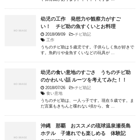
幼児の工作 発想力や観察力がすご
い！ チビ助の魚すくいとお料理
2018/08/09
-
チビ助記
工作
うちのチビ助は５歳児です。子供らしく魚が好きで
す。魚釣りや金魚すくいなどの玩具が ...
幼児の食い意地のすごさ うちのチビ助
のかわいい話 ルーツを考えてみた！！
2018/07/26
-
チビ助記
食い意地
うちのチビ助は、一人っ子です。現在５歳です。ま
だ言葉もきちんと喋れない頃から、食 ...
沖縄 那覇 おススメの琉球温泉瀬長島
ホテル 子連れでも楽しめる 体験記