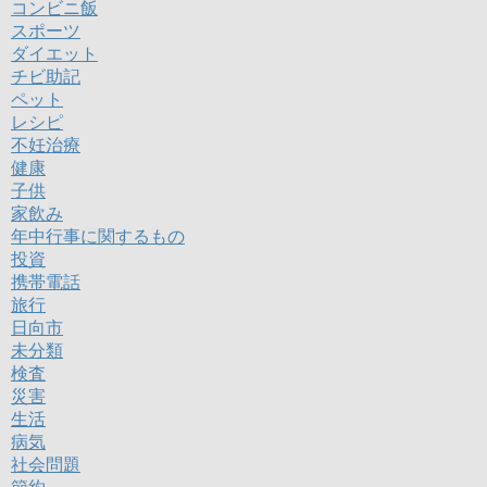
コンビニ飯
スポーツ
ダイエット
チビ助記
ペット
レシピ
不妊治療
健康
子供
家飲み
年中行事に関するもの
投資
携帯電話
旅行
日向市
未分類
検査
災害
生活
病気
社会問題