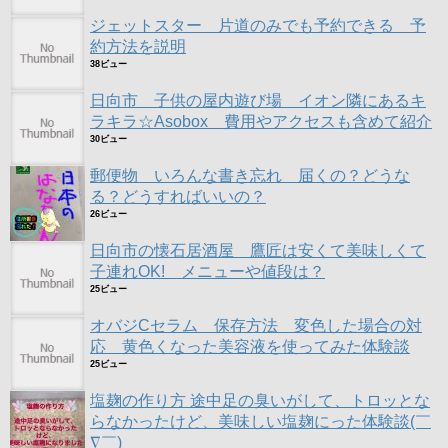
ジェットスター 片道のみでも予約できる 予
約方法を説明
38ビュー
日向市 子供の屋内遊び場 イオン隣にあるキ
ラキラ☆Asobox 費用やアクセスも含めて紹介
30ビュー
郵便物 いろんな書き忘れ 届くの？どうな
る？どうすればいいの？
26ビュー
日向市の懐石居酒屋 鷹匠は安くて美味しくて
子連れOK! メニューや値段は？
25ビュー
オバジCセラム 保存方法 変色した場合の対
応 黄色くなった美容液を使ってみた体験談
25ビュー
塩麹の作り方 途中足の臭いがして、トロッとな
らなかったけど、美味しい塩麹にった体験談(￣
∇￣)