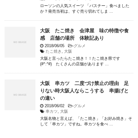
ローソンの人気スイーツ 「バスチー」食べました
か？発売当初は、すぐ売り切れてしま ...
大阪 たこ焼き 会津屋 味の特徴や食
感 店舗の場所 体験記あり
2018/06/05
-
グルメ
たこ焼き
,
大阪
大阪と言ったらたこ焼き！！たこ焼き県です
(#^.^#) たくさんの店舗があります ...
大阪 串カツ 二度づけ禁止の理由 足
りない時大阪人ならこうする 串揚げと
の違い
2018/06/02
-
グルメ
串カツ
,
大阪
大阪名物と言えば、「たこ焼き」「お好み焼き」そ
して「串カツ」ですね。串カツを食べ ...