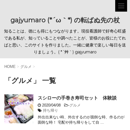
gajyumaro (*´ω｀*) の転ばぬ先の杖
知ることは、徳にも得にもつながります。現役看護師で好奇心旺盛
である私が、知っていることや調べたことが、皆様のお役にたてれ
ばと思い、このサイトを作りました。一緒に健康で楽しい毎日を送
りましょう。( *´艸｀) gajyumaro
HOME
>
グルメ
>
「グルメ」 一覧
スシローの手巻き寿司セット 体験談
2020/04/08
-
グルメ
持ち帰り
外出出来ない時、外出するのが面倒な時、作るのが
面倒な時！ 宅配や持ち帰りをして自 ...