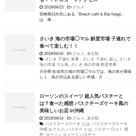
2019/04/23
-
グルメ
宮崎県日向市にある「Beach café & Bar fuego」
は、南 ...
さいき 海の市場◯マル 鮮度市場 子連れで
食べて楽しむ！！
2019/04/16
-
グルメ
,
未分類
さいき 子連れ 食事，さいき 子連れ 遊ぶ
,
さいき
海の市場 マル海
,
さいき 海の市場 鮮度壱番
大分県 佐伯市の海の市場◯マルでは、海の幸が美味
しく、魚が沢山ある楽しい市場、さ ...
ローソンのスイーツ 超人気バスチーと
は？食べた感想 バスクチーズケーキ風の
美味しいお店 in沖縄
2019/04/14
-
グルメ
,
未分類
バスクチーズケーキ とは
,
バスクチーズケーキ
沖縄 おススメ
,
バスチー とは
,
バスチー 口コミ 感
想
,
ローソン スイーツ バスチー