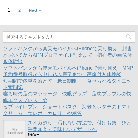
1
2
Next »
ソフトバンクから楽天モバイルへiPhoneで乗り換え 封書
が届いてからAPNプロファイル削除まで 初心者の画像付
き体験談
ソフトバンクから楽天モバイルへiPhoneで乗り換え MNP
予約番号取得から申し込み完了まで 画像付き体験談
短期間で体重を落とす 糖質制限 食べられるダイエッ
ト奮闘記
寝る時の足のマッサージ 快眠グッズ 足枕ブルブルの快
眠エクスプレス め
セブンイレブン ショートパスタ 海老とホタテのトマト
クリーム 食レポ カロリーや糖質
スイカ割り 汚れない方法で片付けも楽 ひと
手間加えて美味しいデザートへ
79ビュー