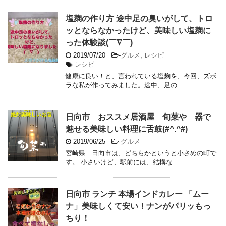
塩麹の作り方 途中足の臭いがして、トロ
ッとならなかったけど、美味しい塩麹に
った体験談(￣∇￣)
2019/07/20
-
グルメ
,
レシピ
レシピ
健康に良い！と、言われている塩麹を、今回、ズボ
ラな私が作ってみました。途中、足の ...
日向市 おススメ居酒屋 旬菜や 器で
魅せる美味しい料理に舌鼓(#^.^#)
2019/06/25
-
グルメ
宮崎県 日向市は、どちらかというと小さめの町で
す。 小さいけど、駅前には、結構な ...
日向市 ランチ 本場インドカレー 「ムー
ナ」美味しくて安い！ナンがパリッもっ
ちり！