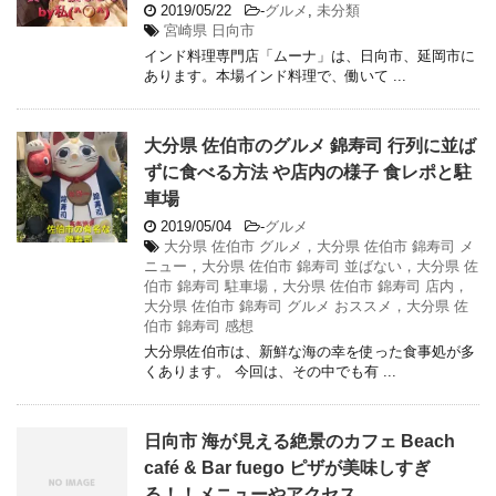
2019/05/22
-
グルメ
,
未分類
宮崎県 日向市
インド料理専門店「ムーナ」は、日向市、延岡市に
あります。本場インド料理で、働いて ...
大分県 佐伯市のグルメ 錦寿司 行列に並ば
ずに食べる方法 や店内の様子 食レポと駐
車場
2019/05/04
-
グルメ
大分県 佐伯市 グルメ，大分県 佐伯市 錦寿司 メ
ニュー，大分県 佐伯市 錦寿司 並ばない，大分県 佐
伯市 錦寿司 駐車場，大分県 佐伯市 錦寿司 店内，
大分県 佐伯市 錦寿司 グルメ おススメ，大分県 佐
伯市 錦寿司 感想
大分県佐伯市は、新鮮な海の幸を使った食事処が多
くあります。 今回は、その中でも有 ...
日向市 海が見える絶景のカフェ Beach
café & Bar fuego ピザが美味しすぎ
る！！メニューやアクセス